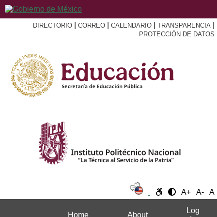
|
|
|
|
DIRECTORIO
CORREO
CALENDARIO
TRANSPARENCIA
PROTECCIÓN DE DATOS
A+
A-
A
Log
Home
About