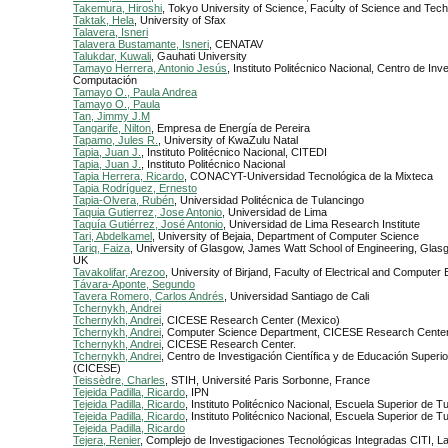
Takemura, Hiroshi
, Tokyo University of Science, Faculty of Science and Tec
Taktak, Hela
, University of Sfax
Talavera, Isneri
Talavera Bustamante, Isneri
, CENATAV
Talukdar, Kuwali
, Gauhati University
Tamayo Herrera, Antonio Jesús
, Instituto Politécnico Nacional, Centro de Inv
Computación
Tamayo O., Paula Andrea
Tamayo O., Paula
Tan, Jimmy J.M
Tangarife, Nilton
, Empresa de Energía de Pereira
Tapamo, Jules R.
, University of KwaZulu Natal
Tapia, Juan J.
, Instituto Politécnico Nacional, CITEDI
Tapia, Juan J.
, Instituto Politécnico Nacional
Tapia Herrera, Ricardo
, CONACYT-Universidad Tecnológica de la Mixteca
Tapia Rodríguez, Ernesto
Tapia-Olvera, Rubén
, Universidad Politécnica de Tulancingo
Taquia Gutierrez, Jose Antonio
, Universidad de Lima
Taquía Gutiérrez, José Antonio
, Universidad de Lima Research Institute
Tari, Abdelkamel
, University of Bejaia, Department of Computer Science
Tariq, Faiza
, University of Glasgow, James Watt School of Engineering, Gla
UK
Tavakolifar, Arezoo
, University of Birjand, Faculty of Electrical and Computer
Távara-Aponte, Segundo
Tavera Romero, Carlos Andrés
, Universidad Santiago de Cali
Tchernykh, Andrei
Tchernykh, Andrei
, CICESE Research Center (Mexico)
Tchernykh, Andrei
, Computer Science Department, CICESE Research Cente
Tchernykh, Andrei
, CICESE Research Center.
Tchernykh, Andrei
, Centro de Investigación Científica y de Educación Super
(CICESE)
Teissèdre, Charles
, STIH, Université Paris Sorbonne, France
Tejeida Padilla, Ricardo
, IPN
Tejeida Padilla, Ricardo
, Instituto Politécnico Nacional, Escuela Superior de T
Tejeida Padilla, Ricardo
, Instituto Politécnico Nacional, Escuela Superior de T
Tejeida Padilla, Ricardo
Tejera, Renier
, Complejo de Investigaciones Tecnológicas Integradas CITI, L