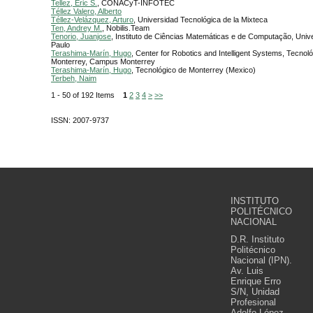
Tellez, Eric S.
, CONACyT-INFOTEC
Téllez Valero, Alberto
Téllez-Velázquez, Arturo
, Universidad Tecnológica de la Mixteca
Ten, Andrey M.
, Nobilis.Team
Tenorio, Juanjose
, Instituto de Ciências Matemáticas e de Computação, Univ
Paulo
Terashima-Marín, Hugo
, Center for Robotics and Intelligent Systems, Tecnol
Monterrey, Campus Monterrey
Terashima-Marín, Hugo
, Tecnológico de Monterrey (Mexico)
Terbeh, Naim
1 - 50 of 192 Items
1
2
3
4
>
>>
ISSN: 2007-9737
INSTITUTO
POLITÉCNICO
NACIONAL
D.R. Instituto
Politécnico
Nacional (IPN).
Av. Luis
Enrique Erro
S/N, Unidad
Profesional
Adolfo López