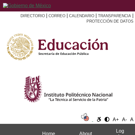
|
|
|
|
DIRECTORIO
CORREO
CALENDARIO
TRANSPARENCIA
PROTECCIÓN DE DATOS
A+
A-
A
Log
Home
About