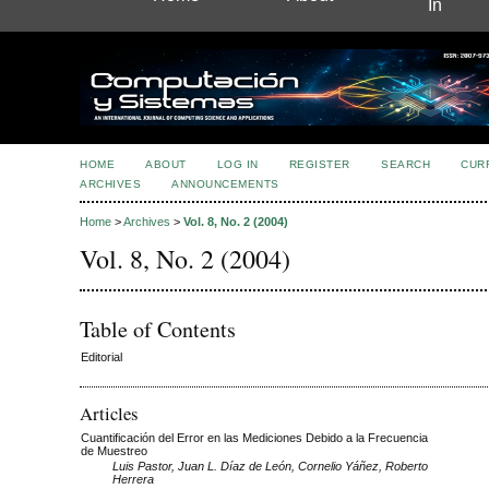
In
HOME
ABOUT
LOG IN
REGISTER
SEARCH
CUR
ARCHIVES
ANNOUNCEMENTS
Home
>
Archives
>
Vol. 8, No. 2 (2004)
Vol. 8, No. 2 (2004)
Table of Contents
Editorial
Articles
Cuantificación del Error en las Mediciones Debido a la Frecuencia
de Muestreo
Luis Pastor, Juan L. Díaz de León, Cornelio Yáñez, Roberto
Herrera