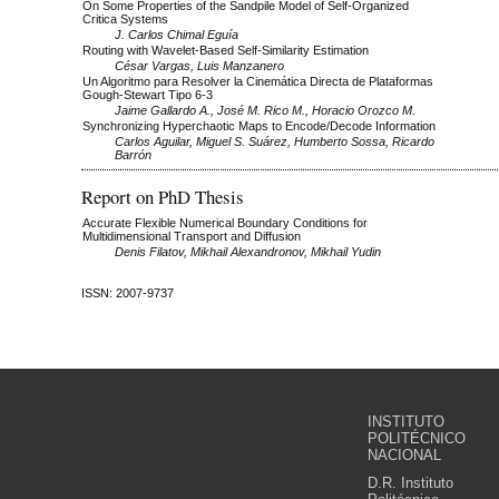
On Some Properties of the Sandpile Model of Self-Organized
Critica Systems
J. Carlos Chimal Eguía
Routing with Wavelet-Based Self-Similarity Estimation
César Vargas, Luis Manzanero
Un Algoritmo para Resolver la Cinemática Directa de Plataformas
Gough-Stewart Tipo 6-3
Jaime Gallardo A., José M. Rico M., Horacio Orozco M.
Synchronizing Hyperchaotic Maps to Encode/Decode Information
Carlos Aguilar, Miguel S. Suárez, Humberto Sossa, Ricardo
Barrón
Report on PhD Thesis
Accurate Flexible Numerical Boundary Conditions for
Multidimensional Transport and Diffusion
Denis Filatov, Mikhail Alexandronov, Mikhail Yudin
ISSN: 2007-9737
INSTITUTO
POLITÉCNICO
NACIONAL
D.R. Instituto