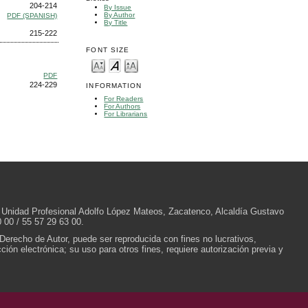
204-214
By Issue
By Author
PDF (SPANISH)
By Title
215-222
FONT SIZE
PDF
224-229
INFORMATION
For Readers
For Authors
For Librarians
/N, Unidad Profesional Adolfo López Mateos, Zacatenco, Alcaldía Gustavo
 00 / 55 57 29 63 00.
 Derecho de Autor, puede ser reproducida con fines no lucrativos,
ión electrónica; su uso para otros fines, requiere autorización previa y