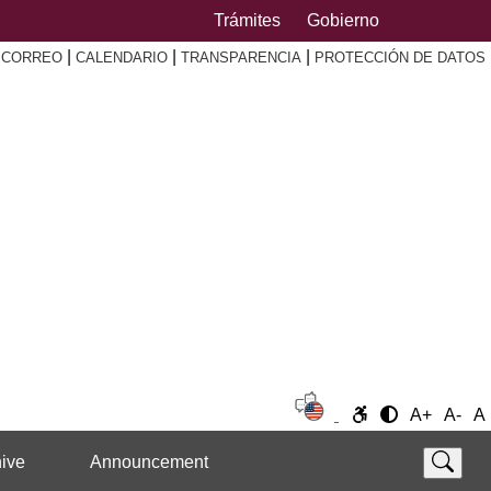
Trámites
Gobierno
|
|
|
|
CORREO
CALENDARIO
TRANSPARENCIA
PROTECCIÓN DE DATOS
A+
A-
A
ive
Announcement