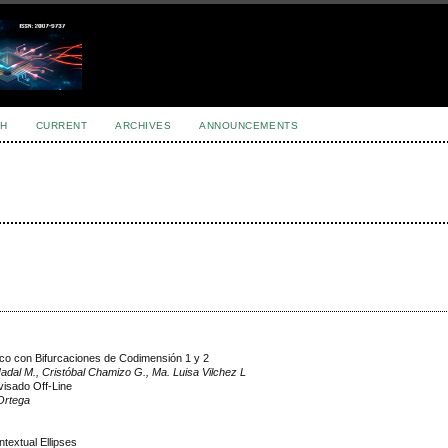
H
CURRENT
ARCHIVES
ANNOUNCEMENTS
ico con Bifurcaciones de Codimensión 1 y 2
Nadal M., Cristóbal Chamizo G., Ma. Luisa Vilchez L
isado Off-Line
 Ortega
extual Ellipses