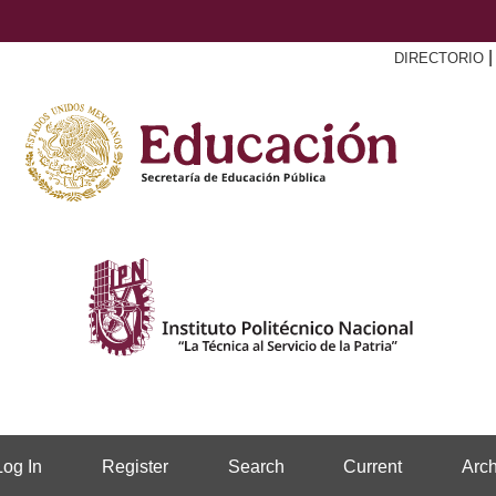
DIRECTORIO
Log In
Register
Search
Current
Arch