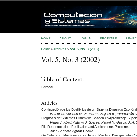
HOME
ABOUT
LOG IN
REGISTER
SEARC
Home
>
Archives
>
Vol. 5, No. 3 (2002)
Vol. 5, No. 3 (2002)
Table of Contents
Editorial
Articles
Continuación de los Equilibrios de un Sistema Dinámico Económ
Francisco Velasco M., Francisco Bejines B., Purificación 
Diagnosis de Sistemas Dinámicos Basada en Aprendizaje Superv
Pedro J. Abad, Antonio J. Suárez, Rafael M. Gasca, J. A.
File Decomposition, Replication and Assignments Problems
José Lisandro Aguilar Castro
On Coherente Maintenance in Human-Machine Dialogue whit Cont