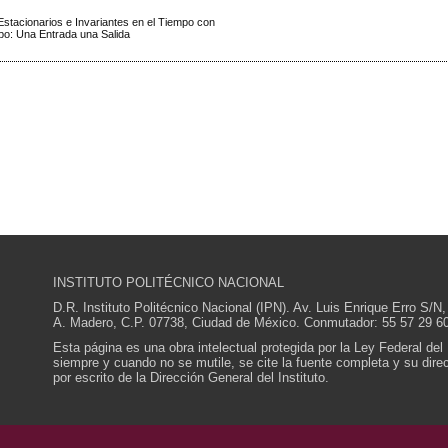
stacionarios e Invariantes en el Tiempo con
po: Una Entrada una Salida
INSTITUTO POLITÉCNICO NACIONAL
D.R. Instituto Politécnico Nacional (IPN). Av. Luis Enrique Erro S
A. Madero, C.P. 07738, Ciudad de México. Conmutador: 55 57 29 60
Esta página es una obra intelectual protegida por la Ley Federal del
siempre y cuando no se mutile, se cite la fuente completa y su direcc
por escrito de la Dirección General del Instituto.