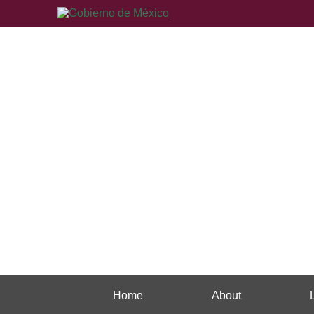
Home
About