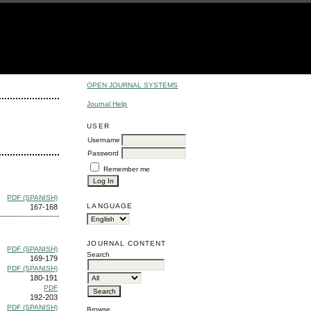
OPEN JOURNAL SYSTEMS
Journal Help
USER
Username
Password
Remember me
PDF (SPANISH)
LANGUAGE
167-168
JOURNAL CONTENT
PDF (SPANISH)
Search
169-179
PDF (SPANISH)
180-191
PDF
192-203
PDF (SPANISH)
Browse