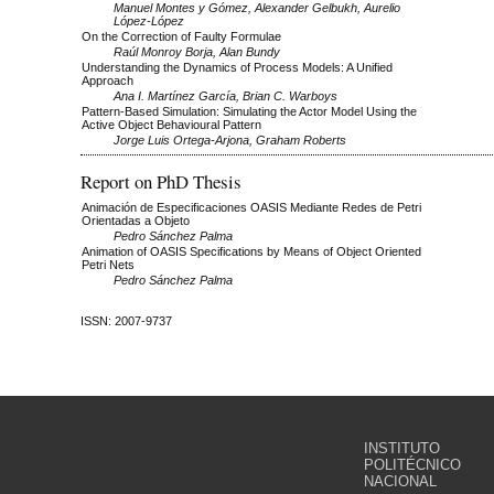
Manuel Montes y Gómez, Alexander Gelbukh, Aurelio
López-López
On the Correction of Faulty Formulae
Raúl Monroy Borja, Alan Bundy
Understanding the Dynamics of Process Models: A Unified
Approach
Ana I. Martínez García, Brian C. Warboys
Pattern-Based Simulation: Simulating the Actor Model Using the
Active Object Behavioural Pattern
Jorge Luis Ortega-Arjona, Graham Roberts
Report on PhD Thesis
Animación de Especificaciones OASIS Mediante Redes de Petri
Orientadas a Objeto
Pedro Sánchez Palma
Animation of OASIS Specifications by Means of Object Oriented
Petri Nets
Pedro Sánchez Palma
ISSN: 2007-9737
INSTITUTO
POLITÉCNICO
NACIONAL