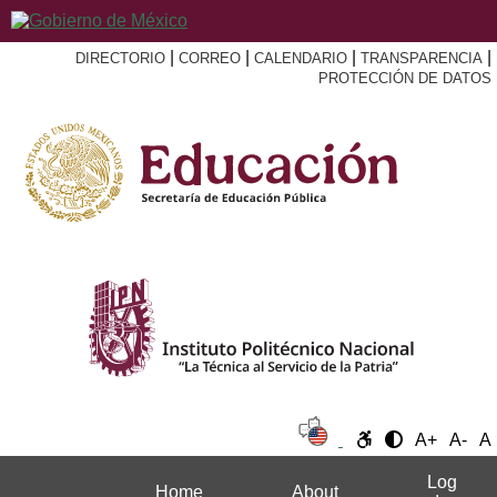
|
|
|
|
DIRECTORIO
CORREO
CALENDARIO
TRANSPARENCIA
PROTECCIÓN DE DATOS
A+
A-
A
Log
Home
About