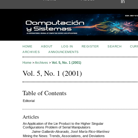
In
HOME
ABOUT
LOG IN
REGISTER
SEARCH
CUR
ARCHIVES
ANNOUNCEMENTS
Home
>
Archives
>
Vol. 5, No. 1 (2001)
Vol. 5, No. 1 (2001)
Table of Contents
Editorial
Articles
An Application of the Lie Product to the Higher Singular
Configurations Problem of Serial Manipulators
Jaime Gallardo-Alvarado, José María Rico-Martínez
Mining the News: Trends, Associations, and Deviations