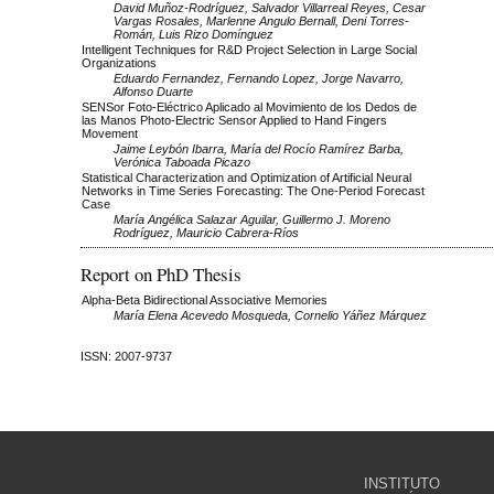
David Muñoz-Rodríguez, Salvador Villarreal Reyes, Cesar
Vargas Rosales, Marlenne Angulo Bernall, Deni Torres-
Román, Luis Rizo Domínguez
Intelligent Techniques for R&D Project Selection in Large Social
Organizations
Eduardo Fernandez, Fernando Lopez, Jorge Navarro,
Alfonso Duarte
SENSor Foto-Eléctrico Aplicado al Movimiento de los Dedos de
las Manos Photo-Electric Sensor Applied to Hand Fingers
Movement
Jaime Leybón Ibarra, María del Rocío Ramírez Barba,
Verónica Taboada Picazo
Statistical Characterization and Optimization of Artificial Neural
Networks in Time Series Forecasting: The One-Period Forecast
Case
María Angélica Salazar Aguilar, Guillermo J. Moreno
Rodríguez, Mauricio Cabrera-Ríos
Report on PhD Thesis
Alpha-Beta Bidirectional Associative Memories
María Elena Acevedo Mosqueda, Cornelio Yáñez Márquez
ISSN: 2007-9737
INSTITUTO