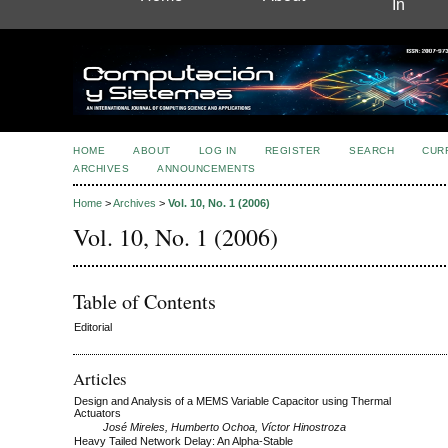
In
HOME
ABOUT
LOG IN
REGISTER
SEARCH
CUR
ARCHIVES
ANNOUNCEMENTS
Home
>
Archives
>
Vol. 10, No. 1 (2006)
Vol. 10, No. 1 (2006)
Table of Contents
Editorial
Articles
Design and Analysis of a MEMS Variable Capacitor using Thermal
Actuators
José Mireles, Humberto Ochoa, Víctor Hinostroza
Heavy Tailed Network Delay: An Alpha-Stable