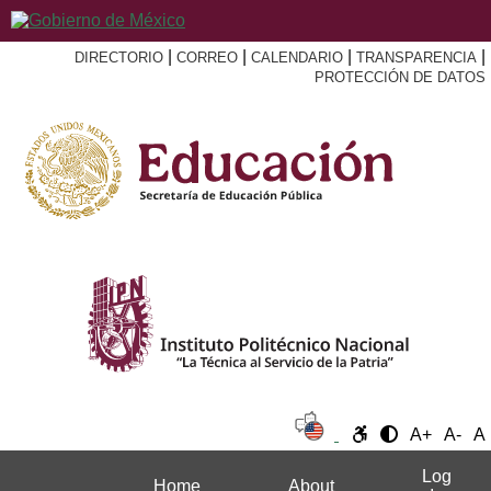
|
|
|
|
DIRECTORIO
CORREO
CALENDARIO
TRANSPARENCIA
PROTECCIÓN DE DATOS
A+
A-
A
Log
Home
About