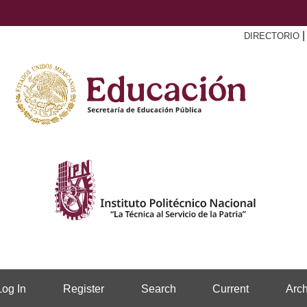
DIRECTORIO
Log In
Register
Search
Current
Arch