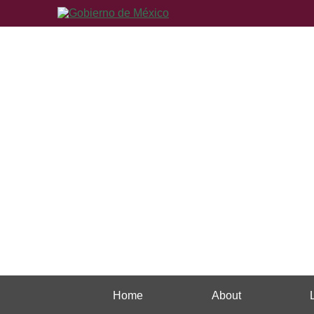
Home
About