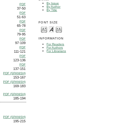
By Issue
PDF
By Author
37-50
By Title
PDF
51-63
PDF
FONT SIZE
65-78
PDF
79-95
INFORMATION
PDF
97-109
For Readers
PDF
For Authors
For Librarians
111-121
PDF
123-136
PDF
137-151
PDF (SPANISH)
153-167
PDF (SPANISH)
169-183
PDF (SPANISH)
185-194
PDF (SPANISH)
195-215