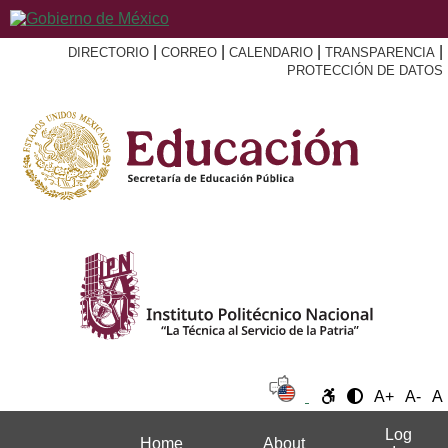
|
|
|
|
DIRECTORIO
CORREO
CALENDARIO
TRANSPARENCIA
PROTECCIÓN DE DATOS
A+
A-
A
Log
Home
About