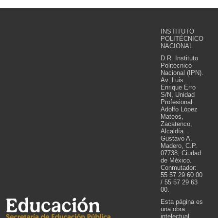
INSTITUTO
POLITÉCNICO
NACIONAL
D.R. Instituto
Politécnico
Nacional (IPN).
Av. Luis
Enrique Erro
S/N, Unidad
Profesional
Adolfo López
Mateos,
Zacatenco,
Alcaldía
Gustavo A.
Madero, C.P.
07738, Ciudad
de México.
Conmutador:
55 57 29 60 00
/ 55 57 29 63
00.
Esta página es
una obra
intelectual