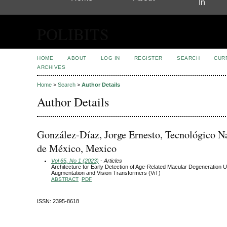
In
POLIBITS
HOME
ABOUT
LOG IN
REGISTER
SEARCH
CUR
ARCHIVES
Home
>
Search
>
Author Details
Author Details
González-Díaz, Jorge Ernesto, Tecnológico N
de México, Mexico
Vol 65, No 1 (2023)
- Articles
Architecture for Early Detection of Age-Related Macular Degeneration 
Augmentation and Vision Transformers (ViT)
ABSTRACT
PDF
ISSN: 2395-8618