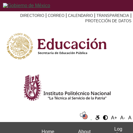
|
|
|
|
DIRECTORIO
CORREO
CALENDARIO
TRANSPARENCIA
PROTECCIÓN DE DATOS
A+
A-
A
Log
Home
About