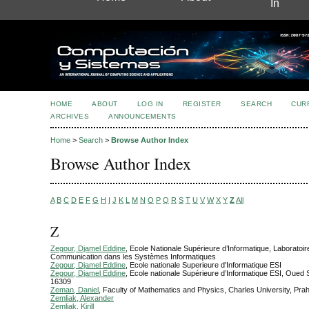
In
HOME
ABOUT
LOG IN
REGISTER
SEARCH
CUR
ARCHIVES
ANNOUNCEMENTS
Home
>
Search
>
Browse Author Index
Browse Author Index
A
B
C
D
E
F
G
H
I
J
K
L
M
N
O
P
Q
R
S
T
U
V
W
X
Y
Z
All
Z
Zegour, Djamel Eddine
, Ecole Nationale Supérieure d’Informatique, Laboratoir
Communication dans les Systèmes Informatiques
Zegour, Djamel Eddine
, Ecole nationale Superieure d'Informatique ESI
Zegour, Djamel Eddine
, Ecole nationale Supérieure d’Informatique ESI, Oued 
16309
Zeman, Daniel
, Faculty of Mathematics and Physics, Charles University, Pra
Zemliak, Alexander
Zemliak, Kirill