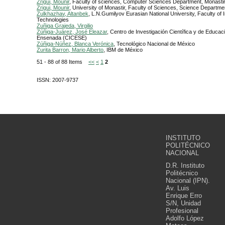
Zrigui, Mounir
, Faculty of sciences, Computer Sciences Department, Monasti
Zrigui, Mounir
, University of Monastir, Faculty of Sciences, Science Departme
Zulkhazhav, Altanbek
, L.N.Gumilyov Eurasian National University, Faculty of 
Technologies
Zuñiga Grajeda, Virgilio
Zúñiga-Juárez, José Eleazar
, Centro de Investigación Científica y de Educac
Ensenada (CICESE)
Zúñiga-Núñez, Blanca Verónica
, Tecnológico Nacional de México
Zurita Barron, Mario Alberto
, IBM de México
51 - 88 of 88 Items
<<
<
1
2
ISSN: 2007-9737
INSTITUTO
POLITÉCNICO
NACIONAL
D.R. Instituto
Politécnico
Nacional (IPN).
Av. Luis
Enrique Erro
S/N, Unidad
Profesional
Adolfo López