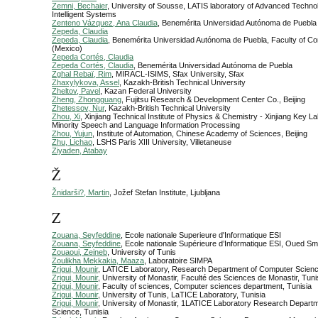
Zemni, Bechaier
, University of Sousse, LATIS laboratory of Advanced Techno
Intelligent Systems
Zenteno Vázquez, Ana Claudia
, Benemérita Universidad Autónoma de Puebla
Zepeda, Claudia
Zepeda, Claudia
, Benemérita Universidad Autónoma de Puebla, Faculty of C
(Mexico)
Zepeda Cortés, Claudia
Zepeda Cortés, Claudia
, Benemérita Universidad Autónoma de Puebla
Zghal Rebaï, Rim
, MIRACL-ISIMS, Sfax University, Sfax
Zhaxylykova, Assel
, Kazakh-British Technical University
Zheltov, Pavel
, Kazan Federal University
Zheng, Zhongguang
, Fujitsu Research & Development Center Co., Beijing
Zhetessov, Nur
, Kazakh-British Technical University
Zhou, Xi
, Xinjiang Technical Institute of Physics & Chemistry - Xinjiang Key L
Minority Speech and Language Information Processing
Zhou, Yujun
, Institute of Automation, Chinese Academy of Sciences, Beijing
Zhu, Lichao
, LSHS Paris XIII University, Villetaneuse
Ziyaden, Atabay
Ž
Žnidarši?, Martin
, Jožef Stefan Institute, Ljubljana
Z
Zouana, Seyfeddine
, Ecole nationale Superieure d'Informatique ESI
Zouana, Seyfeddine
, Ecole nationale Supérieure d’Informatique ESI, Oued Sm
Zouaoui, Zeineb
, University of Tunis
Zoulikha Mekkakia, Maaza
, Laboratoire SIMPA
Zrigui, Mounir
, LATICE Laboratory, Research Department of Computer Scien
Zrigui, Mounir
, University of Monastir, Faculté des Sciences de Monastir, Tuni
Zrigui, Mounir
, Faculty of sciences, Computer sciences department, Tunisia
Zrigui, Mounir
, University of Tunis, LaTICE Laboratory, Tunisia
Zrigui, Mounir
, University of Monastir, 1LATICE Laboratory Research Depart
Science, Tunisia