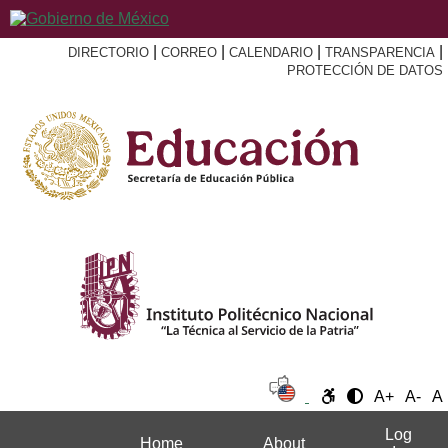
|
|
|
|
DIRECTORIO
CORREO
CALENDARIO
TRANSPARENCIA
PROTECCIÓN DE DATOS
A+
A-
A
Log
Home
About