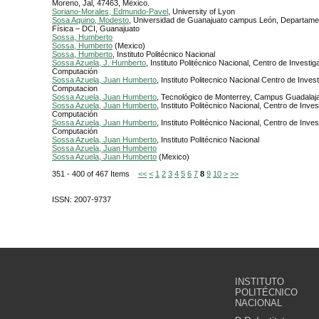
Moreno, Jal, 47463, México.
Soriano-Morales, Edmundo-Pavel
, University of Lyon
Sosa Aquino, Modesto
, Universidad de Guanajuato campus León, Departamen
Física – DCI, Guanajuato
Sossa, Humberto
Sossa, Humberto
(Mexico)
Sossa, Humberto
, Instituto Politécnico Nacional
Sossa Azuela, J. Humberto
, Instituto Politécnico Nacional, Centro de Investig
Computación
Sossa Azuela, Juan Humberto
, Instituto Politecnico Nacional Centro de Inves
Computacion
Sossa Azuela, Juan Humberto
, Tecnológico de Monterrey, Campus Guadalaja
Sossa Azuela, Juan Humberto
, Instituto Politécnico Nacional, Centro de Inve
Computación
Sossa Azuela, Juan Humberto
, Instituto Politécnico Nacional, Centro de Inve
Computación
Sossa Azuela, Juan Humberto
, Instituto Politécnico Nacional
Sossa Azuela, Juan Humberto
Sossa Azuela, Juan Humberto
(Mexico)
351 - 400 of 467 Items
<<
<
1
2
3
4
5
6
7
8
9
10
>
>>
ISSN: 2007-9737
INSTITUTO
POLITÉCNICO
NACIONAL