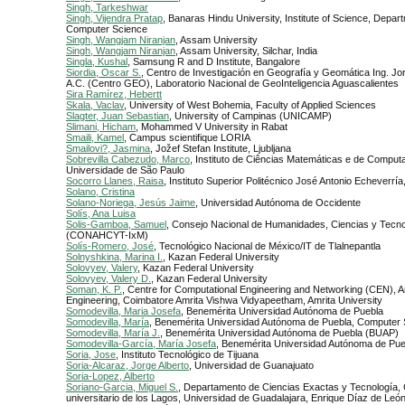
Singh, Tarkeshwar
Singh, Vijendra Pratap
, Banaras Hindu University, Institute of Science, Depar
Computer Science
Singh, Wangjam Niranjan
, Assam University
Singh, Wangjam Niranjan
, Assam University, Silchar, India
Singla, Kushal
, Samsung R and D Institute, Bangalore
Siordia, Oscar S.
, Centro de Investigación en Geografía y Geomática Ing. J
A.C. (Centro GEO), Laboratorio Nacional de GeoInteligencia Aguascalientes
Sira Ramírez, Hebertt
Skala, Vaclav
, University of West Bohemia, Faculty of Applied Sciences
Slagter, Juan Sebastian
, University of Campinas (UNICAMP)
Slimani, Hicham
, Mohammed V University in Rabat
Smaili, Kamel
, Campus scientifique LORIA
Smailovi?, Jasmina
, Jožef Stefan Institute, Ljubljana
Sobrevilla Cabezudo, Marco
, Instituto de Ciências Matemáticas e de Comput
Universidade de São Paulo
Socorro Llanes, Raisa
, Instituto Superior Politécnico José Antonio Echeverrí
Solano, Cristina
Solano-Noriega, Jesús Jaime
, Universidad Autónoma de Occidente
Solís, Ana Luisa
Solis-Gamboa, Samuel
, Consejo Nacional de Humanidades, Ciencias y Tecno
(CONAHCYT-IxM)
Solís-Romero, José
, Tecnológico Nacional de México/IT de Tlalnepantla
Solnyshkina, Marina I.
, Kazan Federal University
Solovyev, Valery
, Kazan Federal University
Solovyev, Valery D.
, Kazan Federal University
Soman, K. P.
, Centre for Computational Engineering and Networking (CEN), A
Engineering, Coimbatore Amrita Vishwa Vidyapeetham, Amrita University
Somodevilla, Maria Josefa
, Benemérita Universidad Autónoma de Puebla
Somodevilla, María
, Benemérita Universidad Autónoma de Puebla, Computer 
Somodevilla, María J.
, Benemérita Universidad Autónoma de Puebla (BUAP)
Somodevilla-García, María Josefa
, Benemérita Universidad Autónoma de Pue
Soria, Jose
, Instituto Tecnológico de Tijuana
Soria-Alcaraz, Jorge Alberto
, Universidad de Guanajuato
Soria-Lopez, Alberto
Soriano-Garcia, Miguel S.
, Departamento de Ciencias Exactas y Tecnología,
universitario de los Lagos, Universidad de Guadalajara, Enrique Díaz de Leó