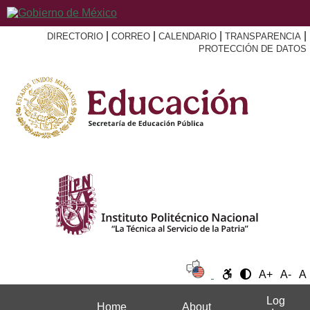
|
|
|
|
DIRECTORIO
CORREO
CALENDARIO
TRANSPARENCIA
PROTECCIÓN DE DATOS
A+
A-
A
Log
Home
About