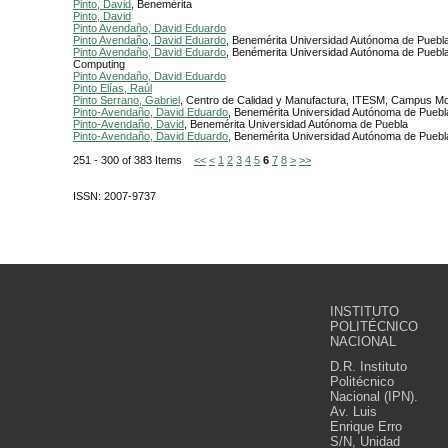
Pinto, David
, Benemérita
Pinto, David
Pinto Avendaño, David Eduardo
Pinto Avendaño, David Eduardo
, Benemérita Universidad Autónoma de Puebl
Pinto Avendaño, David Eduardo
, Benémerita Universidad Autónoma de Puebla
Computing
Pinto Avendaño, David Eduardo
Pinto Elías, Raúl
Pinto Serrano, Gabriel
, Centro de Calidad y Manufactura, ITESM, Campus M
Pinto-Avendaño, David Eduardo
, Benemérita Universidad Autónoma de Puebl
Pinto-Avendaño, David
, Benemérita Universidad Autónoma de Puebla
Pinto-Avendaño, David Eduardo
, Benemérita Universidad Autónoma de Puebl
251 - 300 of 383 Items
<<
<
1
2
3
4
5
6
7
8
>
>>
ISSN: 2007-9737
INSTITUTO
POLITÉCNICO
NACIONAL
D.R. Instituto
Politécnico
Nacional (IPN).
Av. Luis
Enrique Erro
S/N, Unidad