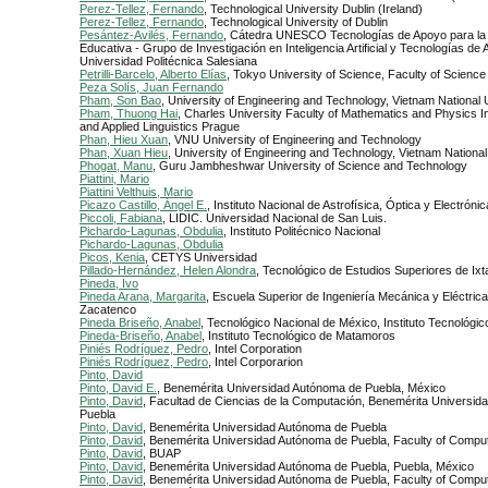
Perez-Tellez, Fernando
, Technological University Dublin (Ireland)
Perez-Tellez, Fernando
, Technological University of Dublin
Pesántez-Avilés, Fernando
, Cátedra UNESCO Tecnologías de Apoyo para la 
Educativa - Grupo de Investigación en Inteligencia Artificial y Tecnologías de 
Universidad Politécnica Salesiana
Petrilli-Barcelo, Alberto Elías
, Tokyo University of Science, Faculty of Scienc
Peza Solís, Juan Fernando
Pham, Son Bao
, University of Engineering and Technology, Vietnam National 
Pham, Thuong Hai
, Charles University Faculty of Mathematics and Physics In
and Applied Linguistics Prague
Phan, Hieu Xuan
, VNU University of Engineering and Technology
Phan, Xuan Hieu
, University of Engineering and Technology, Vietnam National
Phogat, Manu
, Guru Jambheshwar University of Science and Technology
Piattini, Mario
Piattini Velthuis, Mario
Picazo Castillo, Ángel E.
, Instituto Nacional de Astrofísica, Óptica y Electrónic
Piccoli, Fabiana
, LIDIC. Universidad Nacional de San Luis.
Pichardo-Lagunas, Obdulia
, Instituto Politécnico Nacional
Pichardo-Lagunas, Obdulia
Picos, Kenia
, CETYS Universidad
Pillado-Hernández, Helen Alondra
, Tecnológico de Estudios Superiores de Ix
Pineda, Ivo
Pineda Arana, Margarita
, Escuela Superior de Ingeniería Mecánica y Eléctric
Zacatenco
Pineda Briseño, Anabel
, Tecnológico Nacional de México, Instituto Tecnológ
Pineda-Briseño, Anabel
, Instituto Tecnológico de Matamoros
Piniés Rodríguez, Pedro
, Intel Corporation
Piniés Rodríguez, Pedro
, Intel Corporarion
Pinto, David
Pinto, David E.
, Benemérita Universidad Autónoma de Puebla, México
Pinto, David
, Facultad de Ciencias de la Computación, Benemérita Universi
Puebla
Pinto, David
, Benemérita Universidad Autónoma de Puebla
Pinto, David
, Benemérita Universidad Autónoma de Puebla, Faculty of Compu
Pinto, David
, BUAP
Pinto, David
, Benemérita Universidad Autónoma de Puebla, Puebla, México
Pinto, David
, Benemérita Universidad Autónoma de Puebla, Faculty of Compu