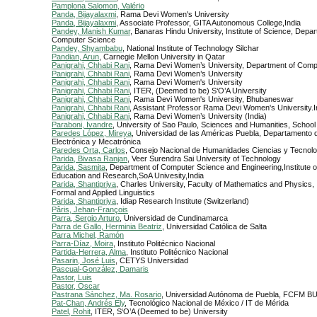
Pamplona Salomon, Valério
Panda, Bijayalaxmi
, Rama Devi Women's University
Panda, Bijayalaxmi
, Associate Professor, GITA Autonomous College,India
Pandey, Manish Kumar
, Banaras Hindu University, Institute of Science, Depar
Computer Science
Pandey, Shyambabu
, National Institute of Technology Silchar
Pandian, Arun
, Carnegie Mellon University in Qatar
Panigrahi, Chhabi Rani
, Rama Devi Women’s University, Department of Comp
Panigrahi, Chhabi Rani
, Rama Devi Women’s University
Panigrahi, Chhabi Rani
, Rama Devi Women's University
Panigrahi, Chhabi Rani
, ITER, (Deemed to be) S‘O’A University
Panigrahi, Chhabi Rani
, Rama Devi Women's University, Bhubaneswar
Panigrahi, Chhabi Rani
, Assistant Professor Rama Devi Women's University.I
Panigrahi, Chhabi Rani
, Rama Devi Women’s University (India)
Paraboni, Ivandre
, University of Sao Paulo, Sciences and Humanities, School 
Paredes López, Mireya
, Universidad de las Américas Puebla, Departamento
Electrónica y Mecatrónica
Paredes Orta, Carlos
, Consejo Nacional de Humanidades Ciencias y Tecnol
Parida, Bivasa Ranjan
, Veer Surendra Sai University of Technology
Parida, Sasmita
, Department of Computer Science and Engineering,Institute o
Education and Research,SoA Univesity,India
Parida, Shantipriya
, Charles University, Faculty of Mathematics and Physics, I
Formal and Applied Linguistics
Parida, Shantipriya
, Idiap Research Institute (Switzerland)
Pâris, Jehan-François
Parra, Sergio Arturo
, Universidad de Cundinamarca
Parra de Gallo, Herminia Beatriz
, Universidad Católica de Salta
Parra Michel, Ramón
Parra-Díaz, Moira
, Instituto Politécnico Nacional
Partida-Herrera, Alma
, Instituto Politécnico Nacional
Pasarin, José Luis
, CETYS Universidad
Pascual-González, Damaris
Pastor, Luis
Pastor, Oscar
Pastrana Sánchez, Ma. Rosario
, Universidad Autónoma de Puebla, FCFM B
Pat-Chan, Andrés Ely
, Tecnológico Nacional de México / IT de Mérida
Patel, Rohit
, ITER, S‘O’A (Deemed to be) University