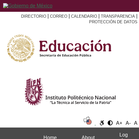
|
|
|
|
DIRECTORIO
CORREO
CALENDARIO
TRANSPARENCIA
PROTECCIÓN DE DATOS
A+
A-
A
Log
Home
About