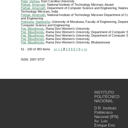
Patel, Vishwa
, East Carolina University
Pathak, Amarnath
, National Institute of Technology Mizoram, Aizawl
Pathak, Amarnath
, Department of Computer Science and Engineering, National 
Technology Mizoram, India
Pathak, Amarnath
, National Institute of Technology Mizoram Department of 
and Engineering
Pathirana, Nadeesha
, University of Moratuwa, Faculty of Engineering, Depart
Computer Science and Engineering
Pati, Bibudhendu
, Rama Devi Women’s University
Pati, Bibudhendu
, Rama Devi Women’s University, Department of Computer S
Pati, Bibudhendu
, Rama Devi Women’s University, Department of Computer 
Pati, Bibudhendu
, Rama Devi Women's University
Pati, Bibudhendu
, Rama Devi Women's University, Bhubaneswar
51 - 100 of 383 Items
<<
<
1
2
3
4
5
6
7
8
>
>>
ISSN: 2007-9737
INSTITUTO
POLITÉCNICO
NACIONAL
D.R. Instituto
Politécnico
Nacional (IPN).
Av. Luis
Enrique Erro