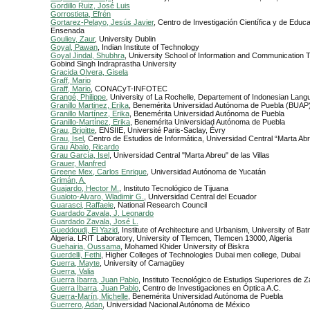
Gordillo Ruiz, José Luis
Gorrostieta, Efrén
Gortarez-Pelayo, Jesús Javier
, Centro de Investigación Científica y de Educ
Ensenada
Gouliev, Zaur
, University Dublin
Goyal, Pawan
, Indian Institute of Technology
Goyal Jindal, Shubhra
, University School of Information and Communication 
Gobind Singh Indraprastha University
Gracida Olvera, Gisela
Graff, Mario
Graff, Mario
, CONACyT-INFOTEC
Grangé, Philippe
, University of La Rochelle, Departement of Indonesian Lang
Granillo Martinez, Erika
, Benemérita Universidad Autónoma de Puebla (BUAP
Granillo Martínez, Erika
, Benemérita Universidad Autónoma de Puebla
Granillo-Martínez, Erika
, Benemérita Universidad Autónoma de Puebla
Grau, Brigitte
, ENSIIE, Université Paris-Saclay, Évry
Grau, Isel
, Centro de Estudios de Informática, Universidad Central “Marta Abr
Grau Ábalo, Ricardo
Grau García, Isel
, Universidad Central "Marta Abreu" de las Villas
Grauer, Manfred
Greene Mex, Carlos Enrique
, Universidad Autónoma de Yucatán
Grimán, A.
Guajardo, Hector M.
, Instituto Tecnológico de Tijuana
Gualoto-Alvaro, Wladimir G.
, Universidad Central del Ecuador
Guarasci, Raffaele
, National Research Council
Guardado Zavala, J. Leonardo
Guardado Zavala, José L.
Gueddoudj, El Yazid
, Institute of Architecture and Urbanism, University of Ba
Algeria. LRIT Laboratory, University of Tlemcen, Tlemcen 13000, Algeria
Guehairia, Oussama
, Mohamed Khider University of Biskra
Guerdelli, Fethi
, Higher Colleges of Technologies Dubai men college, Dubai
Guerra, Mayte
, University of Camagüey
Guerra, Valia
Guerra Ibarra, Juan Pablo
, Instituto Tecnológico de Estudios Superiores de 
Guerra Ibarra, Juan Pablo
, Centro de Investigaciones en Óptica A.C.
Guerra-Marín, Michelle
, Benemérita Universidad Autónoma de Puebla
Guerrero, Adan
, Universidad Nacional Autónoma de México