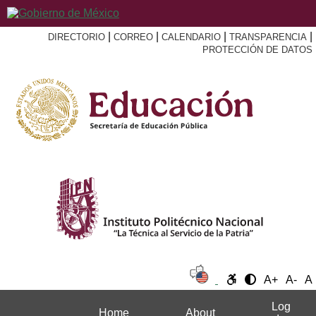
|
|
|
|
DIRECTORIO
CORREO
CALENDARIO
TRANSPARENCIA
PROTECCIÓN DE DATOS
A+
A-
A
Log
Home
About