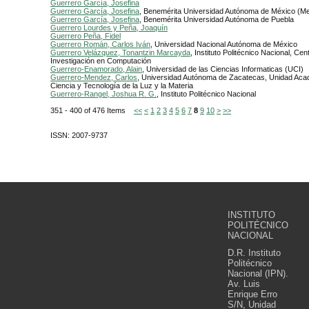
Guerrero García, Josefina
Guerrero García, Josefina
, Benemérita Universidad Autónoma de México (Me
Guerrero García, Josefina
, Benemérita Universidad Autónoma de Puebla
Guerrero Lourdes y Peña, Joaquín
Guerrero Peña, Fidel
Guerrero Román, Carlos Iván
, Universidad Nacional Autónoma de México
Guerrero Velázquez, Tonantzin Marcayda
, Instituto Politécnico Nacional, Cen
Investigación en Computación
Guerrero-Enamorado, Alain
, Universidad de las Ciencias Informaticas (UCI)
Guerrero-Mendez, Carlos
, Universidad Autónoma de Zacatecas, Unidad Aca
Ciencia y Tecnología de la Luz y la Materia
Guerrero-Rangel, Joshua R. G.
, Instituto Politécnico Nacional
351 - 400 of 476 Items
<<
<
1
2
3
4
5
6
7
8
9
10
>
>>
ISSN: 2007-9737
INSTITUTO
POLITÉCNICO
NACIONAL
D.R. Instituto
Politécnico
Nacional (IPN).
Av. Luis
Enrique Erro
S/N, Unidad