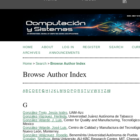
In
HOME
ABOUT
LOG IN
REGISTER
SEARCH
CUR
ARCHIVES
ANNOUNCEMENTS
Home
>
Search
>
Browse Author Index
Browse Author Index
A
B
C
D
E
F
G
H
I
J
K
L
M
N
O
P
Q
R
S
T
U
V
W
X
Y
Z
All
G
González-Trejo, Jesús Isidro
, UAM-Azc
González-Vázquez, Herlinda
, Universidad Juárez Autónoma de Tabasco
González-Velarde, J. Luis
, Center for Quality and Manufacturing, Tecnológic
Mexico
González-Velarde, José Luis
, Centro de Calidad y Manufactura del Tecnológi
Nuevo León, Monterrey.
González-Velázquez, Rogelio
, Benemérita Universidad Autónoma de Puebla
Gopalan, Sindhuja
, Anna University, AU-KBC Research Centre, MIT, Chennai