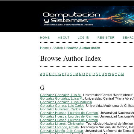
HOME
ABOUT
LOG IN
REGISTER
SEARC
Home
>
Search
>
Browse Author Index
Browse Author Index
A
B
C
D
E
F
G
H
I
J
K
L
M
N
O
P
Q
R
S
T
U
V
W
X
Y
Z
All
G
Gonzalez Gonzalez, Luis M.
, Universidad Central "Marta Abreu" 
González González, Luisa M.
, Universidad Central "Marta Abreu"
González González, Luisa Manuela
González Gurrola, Luis Carlos
, Universidad Autónoma de Chihu
González Gutiérrez, Carlos A.
González Huesca, Lourdes del Carmen
, Universidad Nacional 
Gonzalez Huesca, Lourdes del Carmen
, Universidad Nacional 
González Huesca, Lourdes del Carmen
Gonzalez Linares, Christopher
, Tecnológico Nacional de México
González Lorence, Armida
, Tecnológico Nacional de México, In
González Mariño, Julio Cesar
, Universidad Autónoma de Tamauli