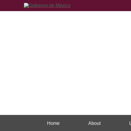
Home
About