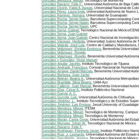
Gonzalez Mendoza, Miguel
, Tecnológico de Monterrey
González Navarro, Felix F.
, Universidad Autónoma de Baja Califo
Gonzalez Osorio, Fabio A. Auguto
, Universidad Nacional de Col
González Pérez, Laura Icela
, Universidad Autónoma de Nuevo Le
González Ramírez, Xiomara
, Universidad de Guanajuato
González Rocha, Sergio Natan
, Barcelona Supercomputing Cent
González Rocha, Sergio Natan
, Barcelona Supercomputing Cen
Gonzalez Rocha, Sergio Natan
, UPC
González Serna, Gabriel
, Tecnológico Nacional de México/CEN
González Serna, Juan Gabriel
González Serna, Juan Gabriel
, Centro Nacional de Investigació
González Vázquez, Herlinda
, Universidad Juárez Autónoma de
González Velarde, José Luis
, Centro de Calidad y Manufactura
González Velázquez, Enrique Espinoza
, Benemérita Universida
González Velázquez, Rogelio
González Velazquez, Rogelio
, Benemérita Universidad Autónom
González y González, Víctor Manuel
González-Aguilar, Jacinto
, Instituto Tecnológico de Tijuana
González-Andrade, Francisco
, Consejo Nacional de Humanida
González-Arriaga, Daniel Marcelo
, Benemérita Universidad Aut
Gonzalez-Barbosa, Juan Javier
Gonzalez-Beltrán, Beatriz A.
, Universidad Autónoma Metropolita
González-Brambila, Silvia Beatriz
, UAM-Azc
González-Calleros, Juan Manuel
, Benemérita Universidad Autó
González-Díaz, César A.
, Instituto Politécnico Nacional
Gonzalez-Garcia, A. C.
Gonzalez-Gurrola, Luis
, Universidad Autónoma de Chihuahua
González-Jiménez, L.
, Instituto Tecnológico y de Estudios Supe
González-Jiménez, Luis Enrique
, Jesuit University of Guadalaja
González-Mendoza, Miguel
, ITESM
Gonzalez-Mendoza, Miguel
, Tecnológico de Monterrey, Campus
Gonzalez-Mendoza, Miguel
, Tecnológico de Monterrey
González-Morán, Carlos Omar
, Universidad Autónoma del Esta
González-Murueta, Johan W.
, Tecnológico Nacional de México
Gonzalez-Navarro, Felix F.
González-Rodriguez, Florencio Javier
, Instituto Politécnico Na
González-Ruiz, J. Leonardo
, Universidad Autónoma del Estado 
González-San-Martín, Jessica
, Tecnológico Nacional de México