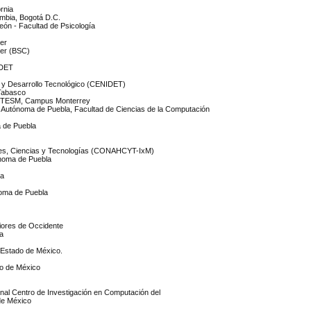
rnia
ombia, Bogotá D.C.
ón - Facultad de Psicología
er
ter (BSC)
IDET
n y Desarrollo Tecnológico (CENIDET)
 Tabasco
, ITESM, Campus Monterrey
d Autónoma de Puebla, Facultad de Ciencias de la Computación
a de Puebla
des, Ciencias y Tecnologías (CONAHCYT-IxM)
ónoma de Puebla
na
noma de Puebla
riores de Occidente
ra
 Estado de México.
do de México
cional Centro de Investigación en Computación del
de México