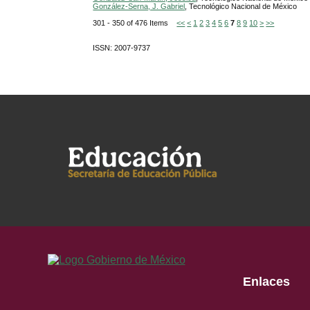
González-Serna, J. Gabriel
, Tecnológico Nacional de México
301 - 350 of 476 Items
<<
<
1
2
3
4
5
6
7
8
9
10
>
>>
ISSN: 2007-9737
Enlaces