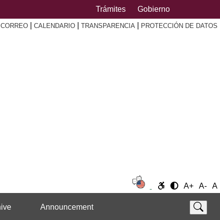
Trámites
Gobierno
|
|
|
|
CORREO
CALENDARIO
TRANSPARENCIA
PROTECCIÓN DE DATOS
A+
A-
A
ive
Announcement