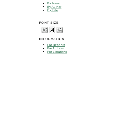
By Issue
By Author
By Title
FONT SIZE
INFORMATION
For Readers
For Authors
For Librarians