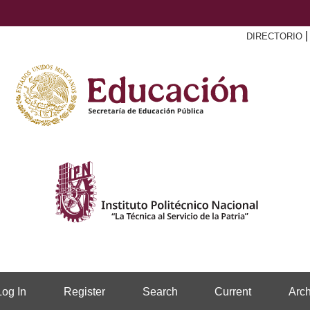
DIRECTORIO
Log In
Register
Search
Current
Arch