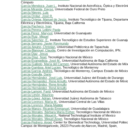
Cómputo
García Mendoza, Juan L.
, Instituto Nacional de Astrofísica, Óptica y Electró
Garcia Miranda, Dayse
, Universidade Federal de Ouro Preto
García Nieves, Luis
García Ordaz, José R.
García Ortega, Manuel de Jesús
, Instituto Tecnológico de Tijuana, Departam
Eléctrica y Electrónica, Tijuana, Baja California
García Pacheco, Ivan
García Perera, Leibny Paola
Garcia Perez, Marysol
, Universidad de Guanajuato
García Ruiz, Miguel
García Sánchez, E.
, Instituto Tecnológico de Estudios Superiores de Guanaj
Garcia Serrano, Javier Raymundo
García-Aquino, Christian
, Universidad Politécnica de Tapachula
García-Blanquel, Claudia
, Centro de Investigación en Computación, IPN.
Garcia-Diaz, Jesus
García-Díaz, Noel
, Tecnológico Nacional de México
Garcia-Evangelista, José M.
, Universidad Autónoma de Baja California
García-Galindo, María del Carmen
, Universidad Autónoma del Estado de Méx
Garcia-Gamboa, Ariel Lucien
, Tecnológico de Monterrey
Garcia-Garcia, Andres
, Tecnológico de Monterrey, Campus Estado de Méxic
Garcia-Gasulla, Dario
García-Hernández, José Luis
, Universidad Juárez del Estado de Durango
García-Hernandez, Rene Arnulfo
, Universidad Autónoma del Estado de Méxi
García-Hernández, Rene Arnulfo
García-Hernández, René Arnulfo
Garcia-Lamont, Farid
, Universidad Autónoma del Estado de México
García-Limón, Mauricio
García-López, Adrian
, Universidad Juárez Autónoma de Tabasco
García-Lorenzo, María M.
, Universidad Central de Las Villas
Garcia-Lorenzo, Maria Matilde
García-Manzo, Ricardo Emmanuel
, Universidad de Guadalajara
García-Morales, Bárbara María Esther
, Tecnológico Nacional de México
García-Morales, Miguel A.
, National Technological Institute of Mexico
García-Morales, Miguel Ángel
, Tecnológico Nacional de México
Garcia-Pedrero, Angel
, Center for Biomedical Technology, Universidad Polite
Campus de Montegancedo, 28223 Pozuelo de Alarcon, Madrid, Spain.