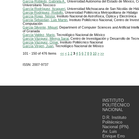
García-Robledo, Gabriela A.
, Universidad Autónoma del Estado de México, C
Universitario Texcoco
García-Rodríguez, Itzagueri
, Universidad Michoacana de San Nicolás de Hid
Garcia-Rodriguez, Rodolfo
, Universidad Politécnica Metropolitana de Hidalgo
García-Rojas, Néstor
, Instituto Nacional de Astrofísica, Óptica y Electrónica
Garcia-Sebastian, Luis Martin
, Instituto Politécnico Nacional, Centro de Inves
Computación
Garcia-Silvente, Miguel
, Department of Computer Sciences and Artificial Intell
of Granada
García-Valdez, Mario
, Tecnológico Nacional de México
García-Vázquez, Mireya Sarai
, Centro de Investigación y Desarrollo de Tecno
García-Vázquez, Omar
, Instituto Politécnico Nacional
García-Virgen, Juan
, Tecnológico Nacional de México
101 - 150 of 476 Items
<<
<
1
2
3
4
5
6
7
8
9
10
>
>>
ISSN: 2007-9737
INSTITUTO
POLITÉCNICO
NACIONAL
D.R. Instituto
Politécnico
Nacional (IPN).
Av. Luis
Enrique Erro