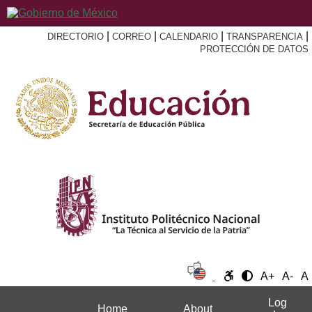
|
|
|
|
DIRECTORIO
CORREO
CALENDARIO
TRANSPARENCIA
PROTECCIÓN DE DATOS
A+
A-
A
Log
Home
About