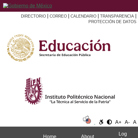
|
|
|
|
DIRECTORIO
CORREO
CALENDARIO
TRANSPARENCIA
PROTECCIÓN DE DATOS
A+
A-
A
Log
Home
About