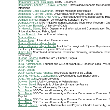
Domínguez Pérez, Luis Julian
, CIMAT Zacatecas
Domínguez Sánchez, Gustavo Fernando
, Universidad Autónoma Metropolita
Iztapalapa
Domínguez-Colín, Raymundo
, Instituto Mexicano del Petróleo
Dominguez-Guerrero, Josue
, Universidad Autónoma de Ciudad Juárez
Domínguez-Ramírez, Omar Arturo
, Universidad Autónoma del Estado de Hid
Domitsu, Manuel
, Instituto Tecnológico de Sonora (ITSON)
Domotor, Andrea
, MTA-PPKE Hungarian Language Technology Research Gr
Dorronsoro, Bernabé
, University of Cadiz
Drndarevic, Biljana
, TALN, Department of Information and Communication Tec
Universitat Pompeu Fabra, Spain
Drury, Brett M.
, Liverpool Hope University
Duarte, Alfonso
Duarte, Jorge
, Universidad Panamericana
Duarte Villaseñor, Miguel Aurelio
Duarte Villaseñor, Miguel Aurelio
, Instituto Tecnológico de Tijuana, Departame
Eléctrica y Electrónica, Tijuana, BC (Mexico)
Dubey, Ajay
, Search and Information Extraction Laboratory, International Instit
Technology.
Dueñas, George
, Instituto Caro y Cuervo, Bogota
Duin, Robert P. W.
Durai, Karthiganesh
, Founder and CEO of KwantumG Research Labs Pvt Ltd
Durán, Amador
Duran, Volkan
Durán Carhuamaca, Amanda
, Universidad Nacional de Cañete
Durango Vanegas, Claudia Elena
, Universidad de San Buenaventura
Dutta, Arunabha
, Assam University
Duvivier, David
, LAMIH-University of Valenciennes
Duvivier, David
, Polytechnic University of Hauts-de-France
Duží, Marie
, Technical University Ostrava
Duží, Marie
, VSB-Technical University Ostrava
Duží, Marie
, VSB-Technical University of Ostrava, Department of Computer 
Republic
Duží, Marie
, VSB-Technical University of Ostrava, Department of Computer 
Duží, Marie
, VSB-Technical University of Ostrava
Dwivedi, Puneet
, Faculty of Mathematics and Physics, Charles University, P