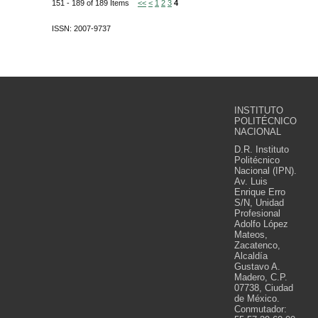
151 - 189 of 189 Items
<<
<
1
2
3
4
ISSN: 2007-9737
INSTITUTO
POLITÉCNICO
NACIONAL
D.R. Instituto
Politécnico
Nacional (IPN).
Av. Luis
Enrique Erro
S/N, Unidad
Profesional
Adolfo López
Mateos,
Zacatenco,
Alcaldía
Gustavo A.
Madero, C.P.
07738, Ciudad
de México.
Conmutador: