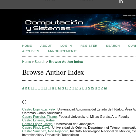
In
HOME
ABOUT
LOG IN
REGISTER
SEARCH
CUR
ARCHIVES
ANNOUNCEMENTS
Home
>
Search
>
Browse Author Index
Browse Author Index
A
B
C
D
E
F
G
H
I
J
K
L
M
N
O
P
Q
R
S
T
U
V
W
X
Y
Z
All
C
Castro Espinoza, Félix
, Universidad Autónoma del Estado de Hidalgo, Área 
Sistemas Computacionales
Castro Ferreira, Thiago
, Federal University of Minas Gerais, Arts Faculty
Castro Linares, Rafael
Castro López, Jorge
, Universidad de Guanajuato
Castro Piñol, David
, Universidad de Oriente, Department of Telecommunicati
Castro Sánchez, Noé Alejandro
, Instituto Tecnológico Nacional de México, C
Investigación y Desarrollo Tecnológico