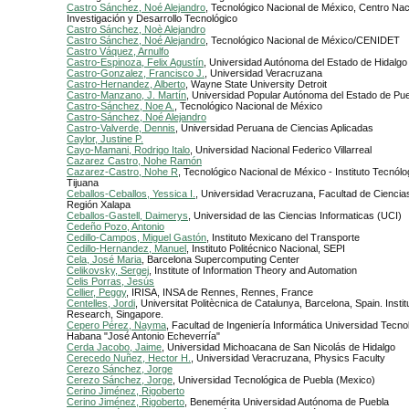
Castro Sánchez, Noé Alejandro
, Tecnológico Nacional de México, Centro Nac
Investigación y Desarrollo Tecnológico
Castro Sánchez, Noè Alejandro
Castro Sánchez, Noé Alejandro
, Tecnológico Nacional de México/CENIDET
Castro Váquez, Arnulfo
Castro-Espinoza, Felix Agustín
, Universidad Autónoma del Estado de Hidalgo
Castro-Gonzalez, Francisco J.
, Universidad Veracruzana
Castro-Hernandez, Alberto
, Wayne State University Detroit
Castro-Manzano, J. Martín
, Universidad Popular Autónoma del Estado de Pu
Castro-Sánchez, Noe A.
, Tecnológico Nacional de México
Castro-Sánchez, Noé Alejandro
Castro-Valverde, Dennis
, Universidad Peruana de Ciencias Aplicadas
Caylor, Justine P.
Cayo-Mamani, Rodrigo Italo
, Universidad Nacional Federico Villarreal
Cazarez Castro, Nohe Ramón
Cazarez-Castro, Nohe R
, Tecnológico Nacional de México - Instituto Tecnólo
Tijuana
Ceballos-Ceballos, Yessica I.
, Universidad Veracruzana, Facultad de Cienci
Región Xalapa
Ceballos-Gastell, Daimerys
, Universidad de las Ciencias Informaticas (UCI)
Cedeño Pozo, Antonio
Cedillo-Campos, Miguel Gastón
, Instituto Mexicano del Transporte
Cedillo-Hernandez, Manuel
, Instituto Politécnico Nacional, SEPI
Cela, José Maria
, Barcelona Supercomputing Center
Celikovsky, Sergej
, Institute of Information Theory and Automation
Celis Porras, Jesús
Cellier, Peggy
, IRISA, INSA de Rennes, Rennes, France
Centelles, Jordi
, Universitat Politècnica de Catalunya, Barcelona, Spain. Insti
Research, Singapore.
Cepero Pérez, Nayma
, Facultad de Ingeniería Informática Universidad Tecno
Habana "José Antonio Echeverría"
Cerda Jacobo, Jaime
, Universidad Michoacana de San Nicolás de Hidalgo
Cerecedo Nuñez, Hector H.
, Universidad Veracruzana, Physics Faculty
Cerezo Sánchez, Jorge
Cerezo Sánchez, Jorge
, Universidad Tecnológica de Puebla (Mexico)
Cerino Jiménez, Rigoberto
Cerino Jiménez, Rigoberto
, Benemérita Universidad Autónoma de Puebla