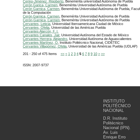
Cerino-Jiménez, Rigoberto
, Benemérita universidad Autónoma de Puebla
Cerón Garica, Carmen
, Benemérita Universidad Autónoma de Puebla
Cerón Garnica, Carmen
, Benemérita Universidad Autónoma de Puebla, Facul
de la Computación
Cerón Garnica, Carmen
, Benemérita Universidad Autónoma de Puebla
Cerón-Garnica, Carmen
, Benemérita Universidad Autónoma de Puebla
Cervantes, Leticia
, Universidad Iberoamericana Ciudad de México
Cervantes, Ofelia
, Universidad de las Américas Puebla
Cervantes Alarcón, F. I.
Cervantes Canales, Jair
, Universidad Autónoma del Estado de México
Cervantes Herrera, Alejandro
, Universidad Autónoma de Aguascalientes
Cervantes Martínez, O
, Instituto Politécnico Nacional, CIDETEC
Cervantes Villagómez, Ofelia
, Universidad de las Américas Puebla (UDLAP)
201 - 250 of 475 Items
<<
<
1
2
3
4
5
6
7
8
9
10
>
>>
ISSN: 2007-9737
INSTITUTO
POLITÉCNICO
NACIONAL
D.R. Instituto
Politécnico
Nacional (IPN).
Av. Luis
Enrique Erro