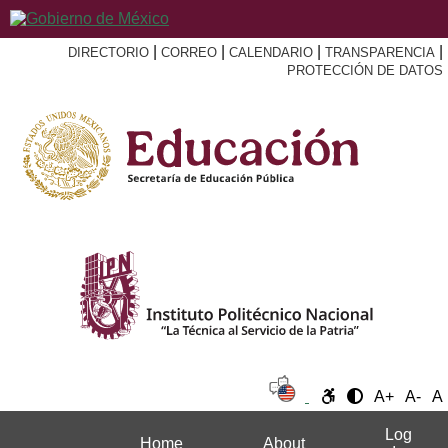
|
|
|
|
DIRECTORIO
CORREO
CALENDARIO
TRANSPARENCIA
PROTECCIÓN DE DATOS
A+
A-
A
Log
Home
About