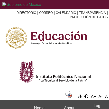
|
|
|
|
DIRECTORIO
CORREO
CALENDARIO
TRANSPARENCIA
PROTECCIÓN DE DATOS
A+
A-
A
Log
Home
About