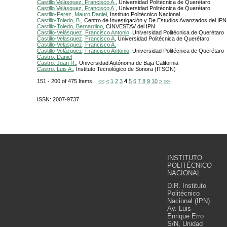
Castillo Velásquez, Francisco A.
, Universidad Politécnica de Querétaro
Castillo Velásquez, Francisco A.
, Universidad Politécnica de Querétaro
Castillo-Perez, Mauro Daniel
, Instituto Politécnico Nacional
Castillo-Toledo, B.
, Centro de Investigación y De Estudios Avanzados del IPN
Castillo-Toledo, Bernardino
, CINVESTAV del IPN
Castillo-Velásquez, Francisco Antonio
, Universidad Politécnica de Querétaro
Castillo-Velasquez, Francisco A
, Universidad Politécnica de Querétaro
Castillo-Velasquez, Francisco A.
Castillo-Velázquez, Francisco Antonio
, Universidad Politécnica de Querétaro
Castro, Daniel
Castro, Juan R.
, Universidad Autónoma de Baja California
Castro, Luis A.
, Instituto Tecnológico de Sonora (ITSON)
151 - 200 of 475 Items
<<
<
1
2
3
4
5
6
7
8
9
10
>
>>
ISSN: 2007-9737
INSTITUTO
POLITÉCNICO
NACIONAL
D.R. Instituto
Politécnico
Nacional (IPN).
Av. Luis
Enrique Erro
S/N, Unidad