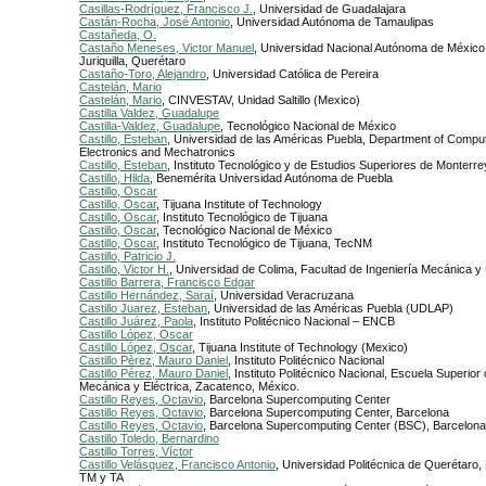
Casillas-Rodríguez, Francisco J.
, Universidad de Guadalajara
Castán-Rocha, José Antonio
, Universidad Autónoma de Tamaulipas
Castañeda, O.
Castaño Meneses, Victor Manuel
, Universidad Nacional Autónoma de Méxic
Juriquilla, Querétaro
Castaño-Toro, Alejandro
, Universidad Católica de Pereira
Castelán, Mario
Castelán, Mario
, CINVESTAV, Unidad Saltillo (Mexico)
Castilla Valdez, Guadalupe
Castilla-Valdez, Guadalupe
, Tecnológico Nacional de México
Castillo, Esteban
, Universidad de las Américas Puebla, Department of Compu
Electronics and Mechatronics
Castillo, Esteban
, Instituto Tecnológico y de Estudios Superiores de Monterre
Castillo, Hilda
, Benemérita Universidad Autónoma de Puebla
Castillo, Oscar
Castillo, Oscar
, Tijuana Institute of Technology
Castillo, Oscar
, Instituto Tecnológico de Tijuana
Castillo, Oscar
, Tecnológico Nacional de México
Castillo, Oscar
, Instituto Tecnológico de Tijuana, TecNM
Castillo, Patricio J.
Castillo, Victor H.
, Universidad de Colima, Facultad de Ingeniería Mecánica y 
Castillo Barrera, Francisco Edgar
Castillo Hernández, Saraí
, Universidad Veracruzana
Castillo Juarez, Esteban
, Universidad de las Américas Puebla (UDLAP)
Castillo Juárez, Paola
, Instituto Politécnico Nacional – ENCB
Castillo López, Oscar
Castillo López, Oscar
, Tijuana Institute of Technology (Mexico)
Castillo Pèrez, Mauro Daniel
, Instituto Politécnico Nacional
Castillo Pérez, Mauro Daniel
, Instituto Politécnico Nacional, Escuela Superior
Mecánica y Eléctrica, Zacatenco, México.
Castillo Reyes, Octavio
, Barcelona Supercomputing Center
Castillo Reyes, Octavio
, Barcelona Supercomputing Center, Barcelona
Castillo Reyes, Octavio
, Barcelona Supercomputing Center (BSC), Barcelona
Castillo Toledo, Bernardino
Castillo Torres, Víctor
Castillo Velásquez, Francisco Antonio
, Universidad Politécnica de Querétaro, 
TM y TA