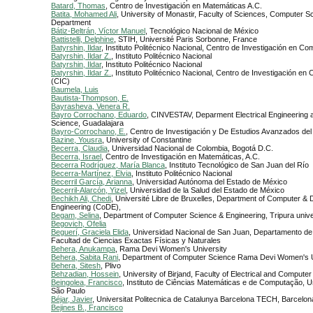
Batard, Thomas
, Centro de Investigación en Matemáticas A.C.
Batita, Mohamed Ali
, University of Monastir, Faculty of Sciences, Computer S
Department
Bátiz-Beltrán, Víctor Manuel
, Tecnológico Nacional de México
Battistelli, Delphine
, STIH, Université Paris Sorbonne, France
Batyrshin, Ildar
, Instituto Politécnico Nacional, Centro de Investigación en C
Batyrshin, Ildar Z.
, Instituto Politécnico Nacional
Batyrshin, Ildar
, Instituto Politécnico Nacional
Batyrshin, Ildar Z.
, Instituto Politécnico Nacional, Centro de Investigación e
(CIC)
Baumela, Luis
Bautista-Thompson, E.
Bayrasheva, Venera R.
Bayro Corrochano, Eduardo
, CINVESTAV, Deparment Electrical Engineering
Science, Guadalajara
Bayro-Corrochano, E.
, Centro de Investigación y De Estudios Avanzados del
Bazine, Yousra
, University of Constantine
Becerra, Claudia
, Universidad Nacional de Colombia, Bogotá D.C.
Becerra, Israel
, Centro de Investigación en Matemáticas, A.C.
Becerra Rodríguez, María Blanca
, Instituto Tecnológico de San Juan del Río
Becerra-Martínez, Elvia
, Instituto Politécnico Nacional
Becerril García, Arianna
, Universidad Autónoma del Estado de México
Becerril-Alarcón, Yizel
, Universidad de la Salud del Estado de México
Bechikh Ali, Chedi
, Université Libre de Bruxelles, Department of Computer & 
Engineering (CoDE),
Begam, Selina
, Department of Computer Science & Engineering, Tripura unive
Begovich, Ofelia
Beguerí, Graciela Elida
, Universidad Nacional de San Juan, Departamento de 
Facultad de Ciencias Exactas Físicas y Naturales
Behera, Anukampa
, Rama Devi Women's University
Behera, Sabita Rani
, Department of Computer Science Rama Devi Women's U
Behera, Sitesh
, Plivo
Behzadian, Hossein
, University of Birjand, Faculty of Electrical and Compute
Beingolea, Francisco
, Instituto de Ciências Matemáticas e de Computação, U
São Paulo
Béjar, Javier
, Universitat Politecnica de Catalunya Barcelona TECH, Barcelon
Bejines B., Francisco