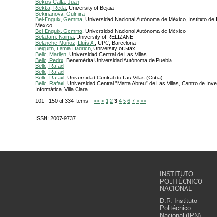
Bekios Calfa, Juan
Bekka, Reda
, University of Bejaia
Bekmanova, Gulmira
Bel-Enguix, Gemma
, Universidad Nacional Autónoma de México, Instituto de I
Mexico
Bel-Enguix, Gemma
, Universidad Nacional Autónoma de México
Beladam, Naima
, University of RELIZANE
Belanche-Muñoz, Lluís A.
, UPC, Barcelona
Belguith, Lamia Hadrich
, University of Sfax
Bello, Marilyn
, Universidad Central de Las Villas
Bello, Pedro
, Benemérita Universidad Autónoma de Puebla
Bello, Rafael
Bello, Rafael
Bello, Rafael
, Universidad Central de Las Villas (Cuba)
Bello, Rafael
, Universidad Central ”Marta Abreu” de Las Villas, Centro de Inv
Informática, Villa Clara
101 - 150 of 334 Items
<<
<
1
2
3
4
5
6
7
>
>>
ISSN: 2007-9737
INSTITUTO
POLITÉCNICO
NACIONAL
D.R. Instituto
Politécnico
Nacional (IPN).