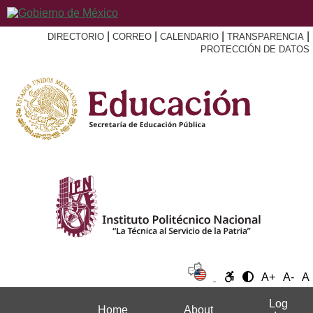
|
|
|
|
DIRECTORIO
CORREO
CALENDARIO
TRANSPARENCIA
PROTECCIÓN DE DATOS
A+
A-
A
Log
Home
About