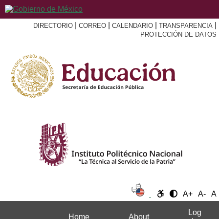
|
|
|
|
DIRECTORIO
CORREO
CALENDARIO
TRANSPARENCIA
PROTECCIÓN DE DATOS
A+
A-
A
Log
Home
About