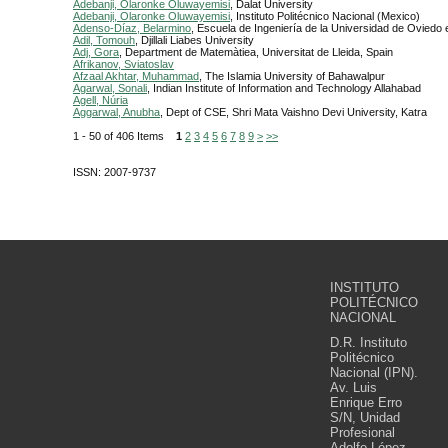
Adebanji, Olaronke Oluwayemisi
, Dalat University
Adebanji, Olaronke Oluwayemisi
, Instituto Politécnico Nacional (Mexico)
Adenso-Díaz, Belarmino
, Escuela de Ingeniería de la Universidad de Oviedo 
Adil, Tomouh
, Djillali Liabes University
Adj, Gora
, Department de Matemàtiea, Universitat de Lleida, Spain
Afrikanov, Sviatoslav
Afzaal Akhtar, Muhammad
, The Islamia University of Bahawalpur
Agarwal, Sonali
, Indian Institute of Information and Technology Allahabad
Agell, Núria
Aggarwal, Anubha
, Dept of CSE, Shri Mata Vaishno Devi University, Katra
1 - 50 of 406 Items
1
2
3
4
5
6
7
8
9
>
>>
ISSN: 2007-9737
INSTITUTO
POLITÉCNICO
NACIONAL
D.R. Instituto
Politécnico
Nacional (IPN).
Av. Luis
Enrique Erro
S/N, Unidad
Profesional
Adolfo López