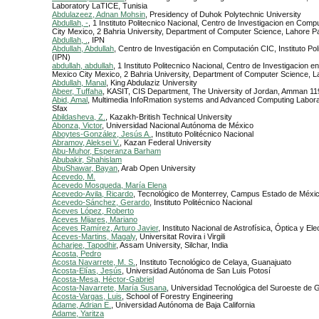
Laboratory LaTICE, Tunisia
Abdulazeez, Adnan Mohsin
, Presidency of Duhok Polytechnic University
Abdullah, -
, 1 Instituto Politecnico Nacional, Centro de Investigacion en Com
City Mexico, 2 Bahria University, Department of Computer Science, Lahore Pa
Abdullah, .
, IPN
Abdullah, Abdullah
, Centro de Investigación en Computación CIC, Instituto Pol
(IPN)
abdullah, abdullah
, 1 Instituto Politecnico Nacional, Centro de Investigacion 
Mexico City Mexico, 2 Bahria University, Department of Computer Science, L
Abdullah, Manal
, King Abdulaziz University
Abeer, Tuffaha
, KASIT, CIS Department, The University of Jordan, Amman 1
Abid, Amal
, Multimedia InfoRmation systems and Advanced Computing Labor
Sfax
Abildasheva, Z.
, Kazakh-British Technical University
Abonza, Victor
, Universidad Nacional Autónoma de México
Aboytes-González, Jesús A.
, Instituto Politécnico Nacional
Abramov, Aleksei V.
, Kazan Federal University
Abu-Muhor, Esperanza Barham
Abubakir, Shahislam
AbuShawar, Bayan
, Arab Open University
Acevedo, M.
Acevedo Mosqueda, María Elena
Acevedo-Avila, Ricardo
, Tecnológico de Monterrey, Campus Estado de Méxic
Acevedo-Sánchez, Gerardo
, Instituto Politécnico Nacional
Aceves López, Roberto
Aceves Mijares, Mariano
Aceves Ramírez, Arturo Javier
, Instituto Nacional de Astrofísica, Óptica y Ele
Aceves-Martins, Magaly
, Universitat Rovira i Virgili
Acharjee, Tapodhir
, Assam University, Silchar, India
Acosta, Pedro
Acosta Navarrete, M. S.
, Instituto Tecnológico de Celaya, Guanajuato
Acosta-Elías, Jesús
, Universidad Autónoma de San Luis Potosí
Acosta-Mesa, Héctor-Gabriel
Acosta-Navarrete, María Susana
, Universidad Tecnológica del Suroeste de 
Acosta-Vargas, Luis
, School of Forestry Engineering
Adame, Adrian E.
, Universidad Autónoma de Baja California
Adame, Yaritza