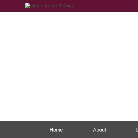
Home
About