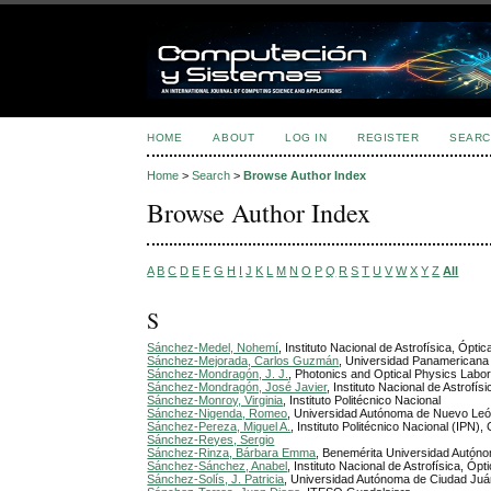
HOME
ABOUT
LOG IN
REGISTER
SEARC
Home
>
Search
>
Browse Author Index
Browse Author Index
A
B
C
D
E
F
G
H
I
J
K
L
M
N
O
P
Q
R
S
T
U
V
W
X
Y
Z
All
S
Sánchez-Medel, Nohemí
, Instituto Nacional de Astrofísica, Óptic
Sánchez-Mejorada, Carlos Guzmán
, Universidad Panamericana
Sánchez-Mondragón, J. J.
, Photonics and Optical Physics Labo
Sánchez-Mondragón, José Javier
, Instituto Nacional de Astrofís
Sánchez-Monroy, Virginia
, Instituto Politécnico Nacional
Sánchez-Nigenda, Romeo
, Universidad Autónoma de Nuevo Le
Sánchez-Pereza, Miguel A.
, Instituto Politécnico Nacional (IPN
Sánchez-Reyes, Sergio
Sánchez-Rinza, Bárbara Emma
, Benemérita Universidad Autón
Sánchez-Sánchez, Anabel
, Instituto Nacional de Astrofísica, Ópt
Sánchez-Solís, J. Patricia
, Universidad Autónoma de Ciudad Juá