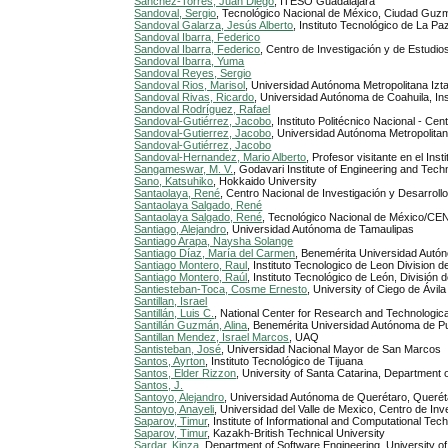
Sánchez-Torres, Juan Diego
, ITESO Guadalajara
Sandoval, Sergio
, Tecnológico Nacional de México, Ciudad Guz
Sandoval Galarza, Jesús Alberto
, Instituto Tecnológico de La Pa
Sandoval Ibarra, Federico
Sandoval Ibarra, Federico
, Centro de Investigación y de Estudio
Sandoval Ibarra, Yuma
Sandoval Reyes, Sergio
Sandoval Rios, Marisol
, Universidad Autónoma Metropolitana Izt
Sandoval Rivas, Ricardo
, Universidad Autónoma de Coahuila, Inst
Sandoval Rodríguez, Rafael
Sandoval-Gutiérrez, Jacobo
, Instituto Politécnico Nacional - C
Sandoval-Gutierrez, Jacobo
, Universidad Autónoma Metropolita
Sandoval-Gutiérrez, Jacobo
Sandoval-Hernandez, Mario Alberto
, Profesor visitante en el In
Sangameswar, M. V.
, Godavari Institute of Engineering and Tec
Sano, Katsuhiko
, Hokkaido University
Santaolaya, René
, Centro Nacional de Investigación y Desarrol
Santaolaya Salgado, René
Santaolaya Salgado, René
, Tecnológico Nacional de México/C
Santiago, Alejandro
, Universidad Autónoma de Tamaulipas
Santiago Arapa, Naysha Solange
Santiago Díaz, María del Carmen
, Benemérita Universidad Autó
Santiago Montero, Raul
, Instituto Tecnologico de Leon Division 
Santiago Montero, Raúl
, Instituto Tecnológico de León, División
Santiesteban-Toca, Cosme Ernesto
, University of Ciego de Áv
Santillan, Israel
Santillán, Luis C.
, National Center for Research and Technologi
Santillán Guzmán, Alina
, Benemérita Universidad Autónoma de P
Santillan Mendez, Israel Marcos
, UAQ
Santisteban, José
, Universidad Nacional Mayor de San Marcos
Santos, Ayrton
, Instituto Tecnológico de Tijuana
Santos, Elder Rizzon
, University of Santa Catarina, Department of
Santos, J.
Santoyo, Alejandro
, Universidad Autónoma de Querétaro, Querét
Santoyo, Anayeli
, Universidad del Valle de Mexico, Centro de I
Saparov, Timur
, Institute of Informational and Computational Tec
Saparov, Timur
, Kazakh-British Technical University
Sardar, Kinza
, Department of Software Engineering, University