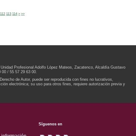
112
113
114
>
>>
/N, Unidad Profesional Adolfo López Mateos, Zacatenco, Alcaldía Gustavo
 00 / 55 57 29 63 00.
 Derecho de Autor, puede ser reproducida con fines no lucrativos,
ión electrónica; su uso para otros fines, requiere autorización previa y
Síguenos en
, información