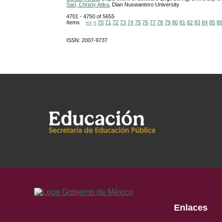
Sari, Christy Atika
, Dian Nuswantoro University
4701 - 4750 of 5655
Items
<<
<
70
71
72
73
74
75
76
77
78
79
80
81
82
83
84
85
8
ISSN: 2007-9737
Enlaces