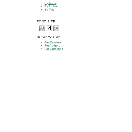
By Issue
By Author
By Title
FONT SIZE
INFORMATION
For Readers
For Authors
For Librarians