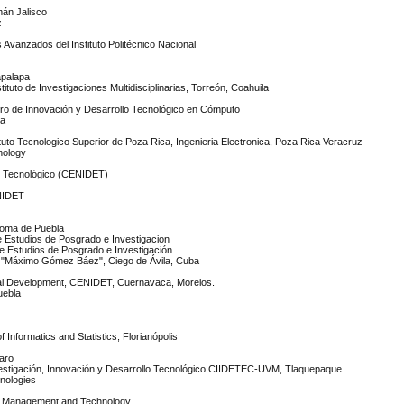
mán Jalisco
z
s Avanzados del Instituto Politécnico Nacional
apalapa
ituto de Investigaciones Multidisciplinarias, Torreón, Coahuila
entro de Innovación y Desarrollo Tecnológico en Cómputo
na
stituto Tecnologico Superior de Poza Rica, Ingenieria Electronica, Poza Rica Veracruz
hnology
lo Tecnológico (CENIDET)
ENIDET
noma de Puebla
de Estudios de Posgrado e Investigacion
 de Estudios de Posgrado e Investigación
ila "Máximo Gómez Báez", Ciego de Ávila, Cuba
cal Development, CENIDET, Cuernavaca, Morelos.
uebla
 Informatics and Statistics, Florianópolis
aro
nvestigación, Innovación y Desarrollo Tecnológico CIIDETEC-UVM, Tlaquepaque
hnologies
 of Management and Technology