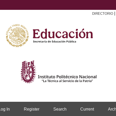
DIRECTORIO
Log In
Register
Search
Current
Arch