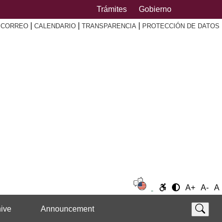
Trámites
Gobierno
|
|
|
|
CORREO
CALENDARIO
TRANSPARENCIA
PROTECCIÓN DE DATOS
A+
A-
A
ive
Announcement