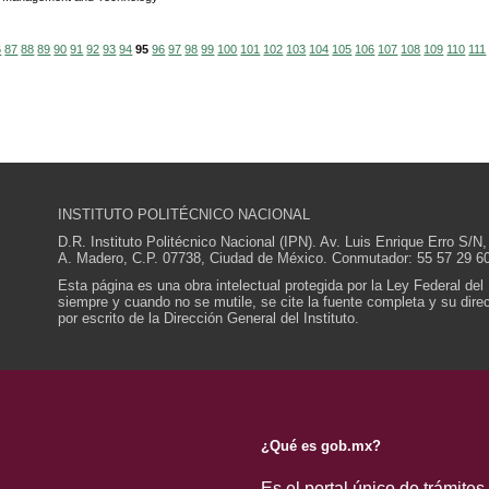
6
87
88
89
90
91
92
93
94
95
96
97
98
99
100
101
102
103
104
105
106
107
108
109
110
111
INSTITUTO POLITÉCNICO NACIONAL
D.R. Instituto Politécnico Nacional (IPN). Av. Luis Enrique Erro S
A. Madero, C.P. 07738, Ciudad de México. Conmutador: 55 57 29 60
Esta página es una obra intelectual protegida por la Ley Federal del
siempre y cuando no se mutile, se cite la fuente completa y su direcc
por escrito de la Dirección General del Instituto.
¿Qué es gob.mx?
Es el portal único de trámites