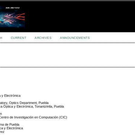
H
CURRENT
ARCHIVES
ANNOUNCEMENTS
a y Electrónica
ratory, Optics Department, Puebla
ica Óptica y Electrónica, Tonantzintla, Puebla
ón
), Centro de Investigación en Computación (CIC)
oma de Puebla
ica y Electrónica
rez