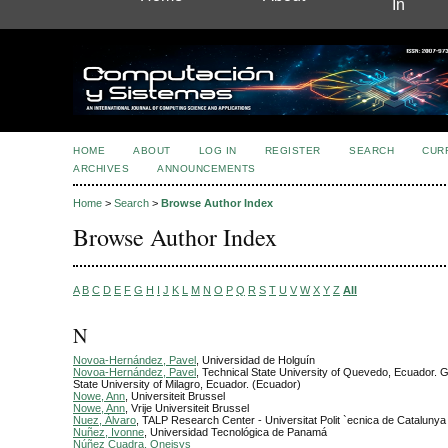
In
HOME
ABOUT
LOG IN
REGISTER
SEARCH
CUR
ARCHIVES
ANNOUNCEMENTS
Home
>
Search
>
Browse Author Index
Browse Author Index
A
B
C
D
E
F
G
H
I
J
K
L
M
N
O
P
Q
R
S
T
U
V
W
X
Y
Z
All
N
Novoa-Hernández, Pavel
, Universidad de Holguín
Novoa-Hernández, Pavel
, Technical State University of Quevedo, Ecuador. G
State University of Milagro, Ecuador. (Ecuador)
Nowe, Ann
, Universiteit Brussel
Nowe, Ann
, Vrije Universiteit Brussel
Nuez, Álvaro
, TALP Research Center - Universitat Polit `ecnica de Catalunya
Nuñez, Ivonne
, Universidad Tecnológica de Panamá
Núñez Cuadra, Oneisys