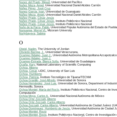
Nunez del Prado, Miguel
, Universidad del Pacífico
Nuñez Meza, Angel
, Universidad Nacional Daniel Alcides Carrión
Núñez Pérez, José Cruz
Nunez-Garcia, Ivan
, Universidad de Guanajuato
Núñez-Meza, Ángel
, Universidad Nacional Daniel Alcides Carrión
Núñez-Prado, César Jesús
Núñez-Prado, César Jesús
, Instituto Politécnico Nacional
Núñez-Prado, Cesar Jesús
, Instituto Politécnico Nacional
Nuño de la Parra, Pablo
, Universidad Popular Autónoma del Estado de Puebla
Nunsanga, Morrel VL
, Mizoram University
Nurlybayeva, Sabina
O
Obeid, Nadim
, The University of Jordan
Obviedo-Barriga, J.
, Universidad Veracruzana,
Ocampo Hidalgo, Juan J.
, Universidad Autónoma Metropolitana Azcapotzalco
Ocampo Hidalgo, Juan J.
Ocampo-Estrada, Blanca Sofía
, Universidad de Guadalajara
Ocaña, Kary
, National Laboratory of Scientific Computing
Ochoa, Alberto
Ochoa, Cesar
, LIDIC, University of San Luis
Ochoa, Humberto
Ochoa, Patricia
, Instituto Tecnológico de Tijuana/TECNM
Ochoa Granillo, José Alfredo
, Universidad de Sonora
Ochoa Hernández, José Luis
, Universidad de Sonora, Department of Industri
Hermosillo, Sonora
Ochoa Montiel, María del Rocío
, Instituto Politécnico Nacional, Centro de Inv
Computación
Ochoa Moya, Carlos A.
, Universidad Nacional Autónoma de México
Ochoa Ortiz Zezzatti, Alberto
Ochoa Ortiz Zezzatti, Carlos Alberto
Ochoa Zezzatti, Carlos Alberto
, Universidad Autónoma de Ciudad Juárez (U
Ochoa-Domínguez, Humberto de Jesús
, Universidad Autónoma de Ciudad J
Ochoa-Montiel, Rocio
Ochoa-Montiel, Rocio
, Instituto Politécnico Nacional, Centro de Investigació