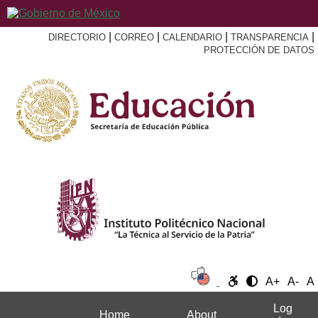
|
|
|
|
DIRECTORIO
CORREO
CALENDARIO
TRANSPARENCIA
PROTECCIÓN DE DATOS
A+
A-
A
Log
Home
About