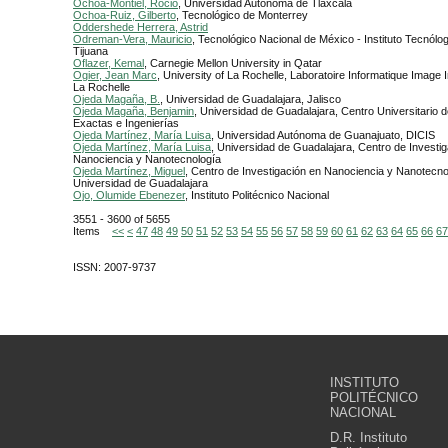
Ochoa-Montiel, Rocio
, Universidad Autónoma de Tlaxcala
Ochoa-Ruiz, Gilberto
, Tecnológico de Monterrey
Oddershede Herrera, Astrid
Odreman-Vera, Mauricio
, Tecnológico Nacional de México - Instituto Tecnólog
Tijuana
Oflazer, Kemal
, Carnegie Mellon University in Qatar
Ogier, Jean Marc
, University of La Rochelle, Laboratoire Informatique Image In
La Rochelle
Ojeda Magaña, B.
, Universidad de Guadalajara, Jalisco
Ojeda Magaña, Benjamin
, Universidad de Guadalajara, Centro Universitario 
Exactas e Ingenierías
Ojeda Martínez, María Luisa
, Universidad Autónoma de Guanajuato, DICIS
Ojeda Martínez, María Luisa
, Universidad de Guadalajara, Centro de Investi
Nanociencia y Nanotecnología
Ojeda Martínez, Miguel
, Centro de Investigación en Nanociencia y Nanotecno
Universidad de Guadalajara
Ojo, Olumide Ebenezer
, Instituto Politécnico Nacional
3551 - 3600 of 5655
Items
<<
<
47
48
49
50
51
52
53
54
55
56
57
58
59
60
61
62
63
64
65
66
67
ISSN: 2007-9737
INSTITUTO
POLITÉCNICO
NACIONAL
D.R. Instituto