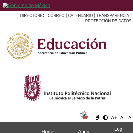
|
|
|
|
DIRECTORIO
CORREO
CALENDARIO
TRANSPARENCIA
PROTECCIÓN DE DATOS
A+
A-
A
Log
Home
About