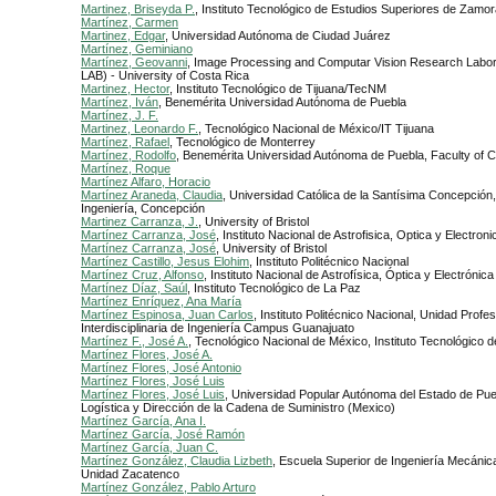
Martinez, Briseyda P.
, Instituto Tecnológico de Estudios Superiores de Zamo
Martínez, Carmen
Martinez, Edgar
, Universidad Autónoma de Ciudad Juárez
Martínez, Geminiano
Martínez, Geovanni
, Image Processing and Computar Vision Research Labor
LAB) - University of Costa Rica
Martinez, Hector
, Instituto Tecnológico de Tijuana/TecNM
Martínez, Iván
, Benemérita Universidad Autónoma de Puebla
Martínez, J. F.
Martinez, Leonardo F.
, Tecnológico Nacional de México/IT Tijuana
Martínez, Rafael
, Tecnológico de Monterrey
Martínez, Rodolfo
, Benemérita Universidad Autónoma de Puebla, Faculty of 
Martínez, Roque
Martínez Alfaro, Horacio
Martínez Araneda, Claudia
, Universidad Católica de la Santísima Concepción
Ingeniería, Concepción
Martinez Carranza, J.
, University of Bristol
Martínez Carranza, José
, Instituto Nacional de Astrofisica, Optica y Electroni
Martínez Carranza, José
, University of Bristol
Martínez Castillo, Jesus Elohim
, Instituto Politécnico Nacional
Martínez Cruz, Alfonso
, Instituto Nacional de Astrofísica, Óptica y Electrónica
Martínez Díaz, Saúl
, Instituto Tecnológico de La Paz
Martínez Enríquez, Ana María
Martínez Espinosa, Juan Carlos
, Instituto Politécnico Nacional, Unidad Profes
Interdisciplinaria de Ingeniería Campus Guanajuato
Martínez F., José A.
, Tecnológico Nacional de México, Instituto Tecnológico
Martínez Flores, José A.
Martínez Flores, José Antonio
Martínez Flores, José Luis
Martínez Flores, José Luis
, Universidad Popular Autónoma del Estado de Pu
Logística y Dirección de la Cadena de Suministro (Mexico)
Martínez García, Ana I.
Martínez García, José Ramón
Martínez García, Juan C.
Martínez González, Claudia Lizbeth
, Escuela Superior de Ingeniería Mecánica
Unidad Zacatenco
Martínez González, Pablo Arturo