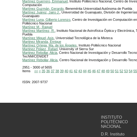
Martínez Guerrero, Emmanuel
, Instituto Politécnico Nacional, Centro de Inve
Computación
Martínez Guzmán, Gerardo
, Benemérita Universidad Autónoma de Puebla
Martínez Juárez, Jairo J.
, Universidad de Guanajuato, División de Ingeniería
Guanajuato
Martínez Luna, Gilberto Lorenzo
, Centro de Investigación en Computación en e
Politécnico Nacional
Martínez M., Raquel
Martínez Martínez, R.
, Instituto Nacional de Astrofísica Óptica y Electrónica, 
Puebla
Martínez Miguel, Asis
, Universidad Tecnológica de la Mixteca
Martinez Miranda, Enrique
Martínez Ortega, Ma. de los Ángeles
, Instituto Politécnico Nacional
Martinez Pelaez, Rafael
, University of Sierra Sur
Martinez Rebollar, Alicia
, Centro Nacional de Investigación y Desarrollo Tecno
TecNM/CENIDET
Martínez Rebollar, Alicia
, Centro Nacional de Investigación y Desarrollo Tec
2951 - 3000 of 5655
Items
<<
<
35
36
37
38
39
40
41
42
43
44
45
46
47
48
49
50
51
52
53
54
55
ISSN: 2007-9737
INSTITUTO
POLITÉCNICO
NACIONAL
D.R. Instituto