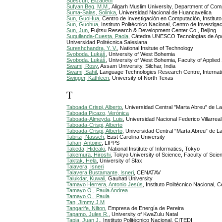
Suescún, Elizabeth
Sufyan Beg, M.M.
, Aligarh Muslim University, Department of Co
Suma-Salas, Solinka
, Universidad Nacional de Huancavelica
Sun, GuoHua
, Centro de Investigación en Computación, Instituto
Sun, Guohua
, Instituto Politécnico Nacional, Centro de Investi
Sun, Jun
, Fujitsu Research & Development Center Co., Beijing
Suquilanda-Cuesta, Paola
, Cátedra UNESCO Tecnologías de Apoyo 
Universidad Politécnica Salesiana
Sureshchandra, Y. V.
, National Insitute of Technology
Svoboda, Lukáš
, University of West Bohemia
Svoboda, Lukáš
, University of West Bohemia, Faculty of Appli
Swami, Rosy
, Assam University, Silchar, India
Swami, Sahil
, Language Technologies Research Centre, Internati
Swigger, Kathleen
, University of North Texas
T
Taboada Crispi, Alberto
, Universidad Central "Marta Abreu" de La
Taboada Picazo, Verónica
Taboada-Almeyda, Luis
, Universidad Nacional Federico Villarreal
Taboada-Crispi, Alberto
Taboada-Crispi, Alberto
, Universidad Central “Marta Abreu” de La
Tabrizi, Nasseh
, East Carolina University
Tahan, Antoine
, LIPPS
Takeda, Hideaki
, National Institute of Informatics, Tokyo
Takemura, Hiroshi
, Tokyo University of Science, Faculty of Sci
Taktak, Hela
, University of Sfax
Talavera, Isneri
Talavera Bustamante, Isneri
, CENATAV
Talukdar, Kuwali
, Gauhati University
Tamayo Herrera, Antonio Jesús
, Instituto Politécnico Nacional,
Tamayo O., Paula Andrea
Tamayo O., Paula
Tan, Jimmy J.M
Tangarife, Nilton
, Empresa de Energía de Pereira
Tapamo, Jules R.
, University of KwaZulu Natal
Tapia, Juan J.
, Instituto Politécnico Nacional, CITEDI