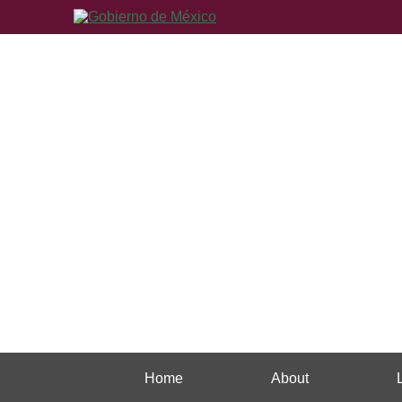
Home
About