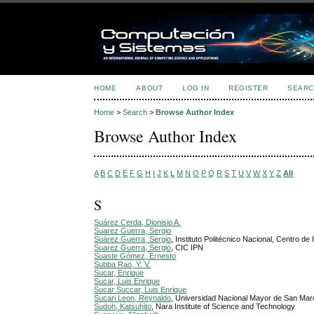
HOME
ABOUT
LOG IN
REGISTER
SEARC
Home
>
Search
>
Browse Author Index
Browse Author Index
A
B
C
D
E
F
G
H
I
J
K
L
M
N
O
P
Q
R
S
T
U
V
W
X
Y
Z
All
S
Suárez Cerda, Dionisio A.
Suarez Guerra, Sergio
Suárez Guerra, Sergio
, Instituto Politécnico Nacional, Centro d
Suarez Guerra, Sergio
, CIC IPN
Suaste Gómez, Ernesto
Subba Rao, Y. V.
Sucar, Enrique
Sucar, Luis Enrique
Sucar Succar, Luis Enrique
Sucari Leon, Reynaldo
, Universidad Nacional Mayor de San Mar
Sudoh, Katsuhito
, Nara Institute of Science and Technology