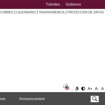
Trámites
Gobierno
|
|
|
|
CORREO
CALENDARIO
TRANSPARENCIA
PROTECCIÓN DE DATOS
A+
A-
A
ive
Announcement