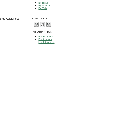
By Issue
By Author
By Title
FONT SIZE
s de Asistencia
INFORMATION
For Readers
For Authors
For Librarians