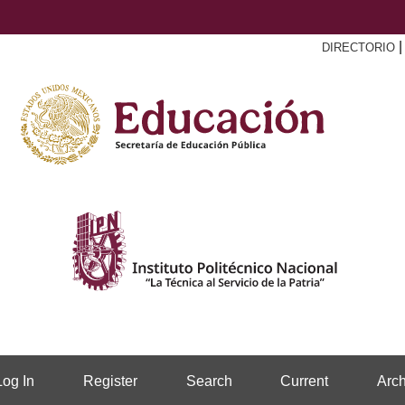
DIRECTORIO
Log In
Register
Search
Current
Arch