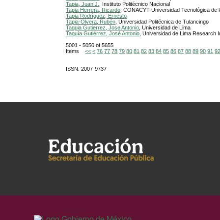
Tapia, Juan J.
, Instituto Politécnico Nacional
Tapia Herrera, Ricardo
, CONACYT-Universidad Tecnológica de l
Tapia Rodríguez, Ernesto
Tapia-Olvera, Rubén
, Universidad Politécnica de Tulancingo
Taquia Gutierrez, Jose Antonio
, Universidad de Lima
Taquía Gutiérrez, José Antonio
, Universidad de Lima Research In
5001 - 5050 of 5655
Items
<<
<
76
77
78
79
80
81
82
83
84
85
86
87
88
89
90
91
9
ISSN: 2007-9737