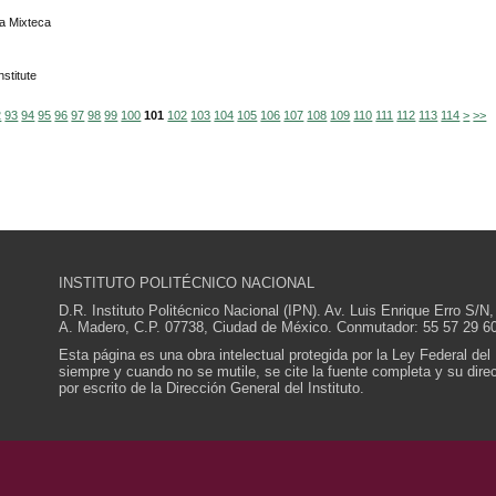
a Mixteca
stitute
2
93
94
95
96
97
98
99
100
101
102
103
104
105
106
107
108
109
110
111
112
113
114
>
>>
INSTITUTO POLITÉCNICO NACIONAL
D.R. Instituto Politécnico Nacional (IPN). Av. Luis Enrique Erro S
A. Madero, C.P. 07738, Ciudad de México. Conmutador: 55 57 29 60
Esta página es una obra intelectual protegida por la Ley Federal del
siempre y cuando no se mutile, se cite la fuente completa y su direcc
por escrito de la Dirección General del Instituto.