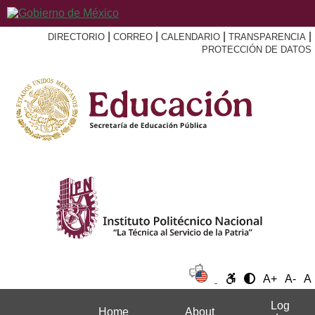
|
|
|
|
DIRECTORIO
CORREO
CALENDARIO
TRANSPARENCIA
PROTECCIÓN DE DATOS
A+
A-
A
Log
Home
About