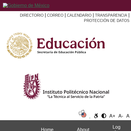
|
|
|
|
DIRECTORIO
CORREO
CALENDARIO
TRANSPARENCIA
PROTECCIÓN DE DATOS
A+
A-
A
Log
Home
About