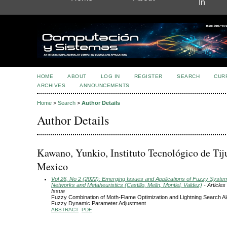
In
HOME
ABOUT
LOG IN
REGISTER
SEARCH
CUR
ARCHIVES
ANNOUNCEMENTS
Home
>
Search
>
Author Details
Author Details
Kawano, Yunkio, Instituto Tecnológico de Tij
Mexico
Vol 26, No 2 (2022): Emerging Issues and Applications of Fuzzy Syste
Networks and Metaheuristics (Castillo, Melin, Montiel, Valdez)
- Articles
Issue
Fuzzy Combination of Moth-Flame Optimization and Lightning Search Al
Fuzzy Dynamic Parameter Adjustment
ABSTRACT
PDF