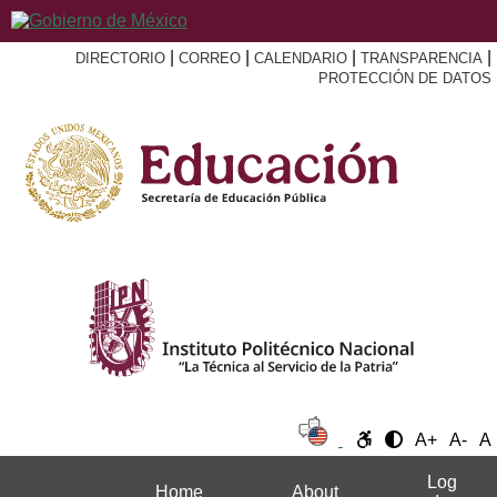
|
|
|
|
DIRECTORIO
CORREO
CALENDARIO
TRANSPARENCIA
PROTECCIÓN DE DATOS
A+
A-
A
Log
Home
About