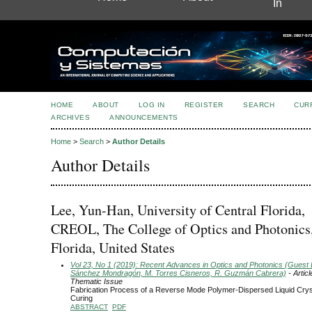
In
HOME
ABOUT
LOG IN
REGISTER
SEARCH
CUR
ARCHIVES
ANNOUNCEMENTS
Home
>
Search
>
Author Details
Author Details
Lee, Yun-Han, University of Central Florida,
CREOL, The College of Optics and Photonics
Florida, United States
Vol 23, No 1 (2019): Recent Advances in Optics and Photonics (Guest Ed
Sánchez Mondragón, M. Torres Cisneros, R. Guzmán Cabrera)
- Articl
Thematic Issue
Fabrication Process of a Reverse Mode Polymer-Dispersed Liquid Crys
Curing
ABSTRACT
PDF