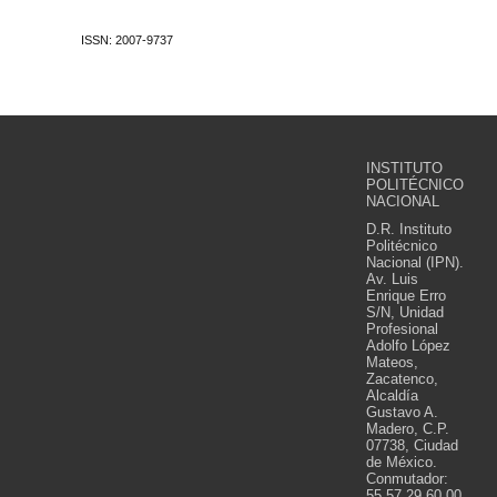
ISSN: 2007-9737
INSTITUTO
POLITÉCNICO
NACIONAL
D.R. Instituto
Politécnico
Nacional (IPN).
Av. Luis
Enrique Erro
S/N, Unidad
Profesional
Adolfo López
Mateos,
Zacatenco,
Alcaldía
Gustavo A.
Madero, C.P.
07738, Ciudad
de México.
Conmutador:
55 57 29 60 00