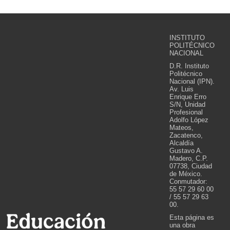
INSTITUTO
POLITÉCNICO
NACIONAL
D.R. Instituto
Politécnico
Nacional (IPN).
Av. Luis
Enrique Erro
S/N, Unidad
Profesional
Adolfo López
Mateos,
Zacatenco,
Alcaldía
Gustavo A.
Madero, C.P.
07738, Ciudad
de México.
Conmutador:
55 57 29 60 00
/ 55 57 29 63
00.
Esta página es
una obra