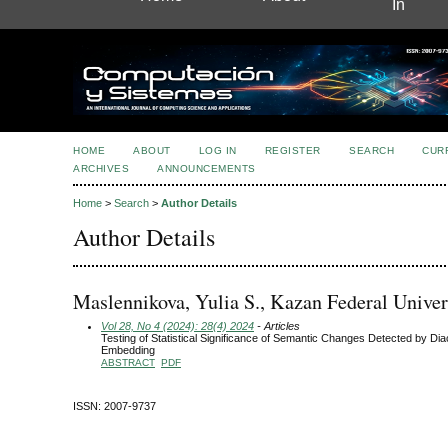
In
HOME
ABOUT
LOG IN
REGISTER
SEARCH
CUR
ARCHIVES
ANNOUNCEMENTS
Home
>
Search
>
Author Details
Author Details
Maslennikova, Yulia S., Kazan Federal Univer
Vol 28, No 4 (2024): 28(4) 2024
- Articles
Testing of Statistical Significance of Semantic Changes Detected by Di
Embedding
ABSTRACT
PDF
ISSN: 2007-9737