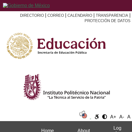
|
|
|
|
DIRECTORIO
CORREO
CALENDARIO
TRANSPARENCIA
PROTECCIÓN DE DATOS
A+
A-
A
Log
Home
About