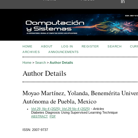
In
HOME
ABOUT
LOG IN
REGISTER
SEARCH
CUR
ARCHIVES
ANNOUNCEMENTS
Home
>
Search
>
Author Details
Author Details
Moyao Martínez, Yolanda, Benemérita Univer
Autónoma de Puebla, Mexico
Vol 29, No 4 (2025): Vol 29 No 4 (2025)
- Articles
Diabetes Diagnosis Using Supervised Learning Technique
ABSTRACT
PDF
ISSN: 2007-9737