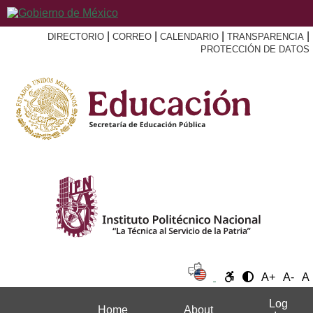
|
|
|
|
DIRECTORIO
CORREO
CALENDARIO
TRANSPARENCIA
PROTECCIÓN DE DATOS
A+
A-
A
Log
Home
About