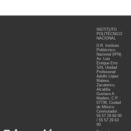
INSTITUTO
POLITÉCNICO
NACIONAL
D.R. Instituto
Politécnico
Nacional (IPN).
Av. Luis
Enrique Erro
S/N, Unidad
Profesional
Adolfo López
Mateos,
Zacatenco,
Alcaldía
Gustavo A.
Madero, C.P.
07738, Ciudad
de México.
Conmutador:
55 57 29 60 00
/ 55 57 29 63
00.