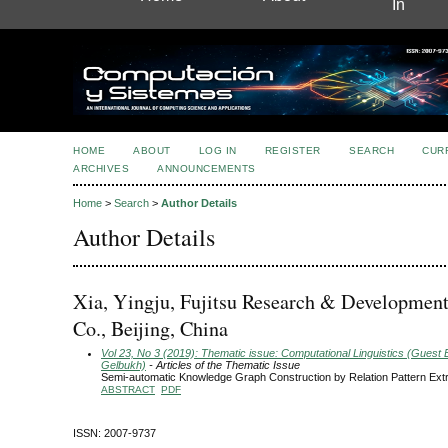
In
HOME
ABOUT
LOG IN
REGISTER
SEARCH
CUR
ARCHIVES
ANNOUNCEMENTS
Home
>
Search
>
Author Details
Author Details
Xia, Yingju, Fujitsu Research & Development
Co., Beijing, China
Vol 23, No 3 (2019): Thematic issue: Computational Linguistics (Guest E
Gelbukh)
- Articles of the Thematic Issue
Semi-automatic Knowledge Graph Construction by Relation Pattern Extr
ABSTRACT
PDF
ISSN: 2007-9737