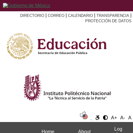
|
|
|
|
DIRECTORIO
CORREO
CALENDARIO
TRANSPARENCIA
PROTECCIÓN DE DATOS
A+
A-
A
Log
Home
About