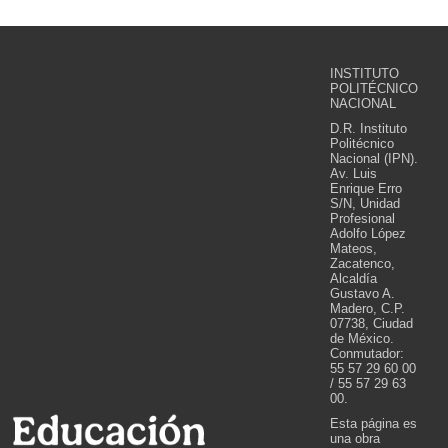
INSTITUTO
POLITÉCNICO
NACIONAL
D.R. Instituto
Politécnico
Nacional (IPN).
Av. Luis
Enrique Erro
S/N, Unidad
Profesional
Adolfo López
Mateos,
Zacatenco,
Alcaldía
Gustavo A.
Madero, C.P.
07738, Ciudad
de México.
Conmutador:
55 57 29 60 00
/ 55 57 29 63
00.
Esta página es
una obra