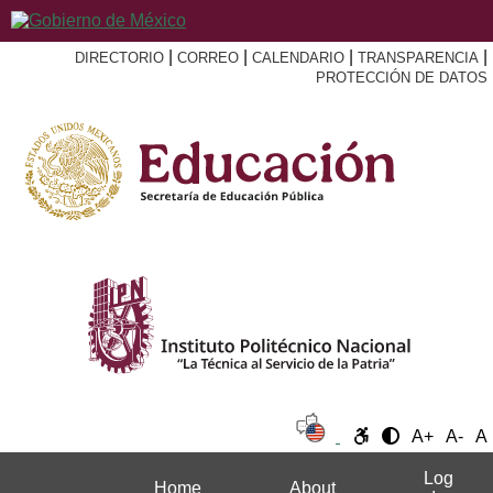
|
|
|
|
DIRECTORIO
CORREO
CALENDARIO
TRANSPARENCIA
PROTECCIÓN DE DATOS
A+
A-
A
Log
Home
About