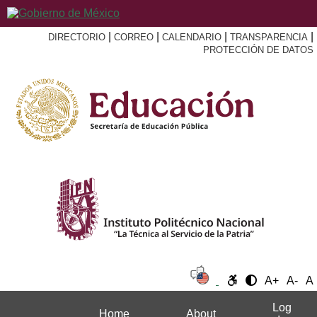
|
|
|
|
DIRECTORIO
CORREO
CALENDARIO
TRANSPARENCIA
PROTECCIÓN DE DATOS
A+
A-
A
Log
Home
About