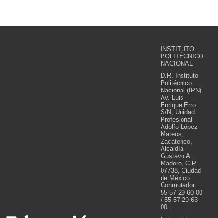
INSTITUTO
POLITÉCNICO
NACIONAL
D.R. Instituto
Politécnico
Nacional (IPN).
Av. Luis
Enrique Erro
S/N, Unidad
Profesional
Adolfo López
Mateos,
Zacatenco,
Alcaldía
Gustavo A.
Madero, C.P.
07738, Ciudad
de México.
Conmutador:
55 57 29 60 00
/ 55 57 29 63
00.