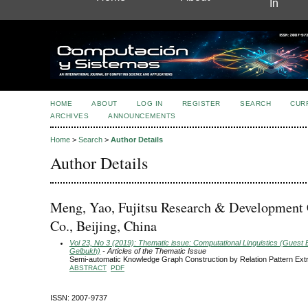
In
HOME
ABOUT
LOG IN
REGISTER
SEARCH
CUR
ARCHIVES
ANNOUNCEMENTS
Home
>
Search
>
Author Details
Author Details
Meng, Yao, Fujitsu Research & Development 
Co., Beijing, China
Vol 23, No 3 (2019): Thematic issue: Computational Linguistics (Guest E
Gelbukh)
- Articles of the Thematic Issue
Semi-automatic Knowledge Graph Construction by Relation Pattern Extr
ABSTRACT
PDF
ISSN: 2007-9737