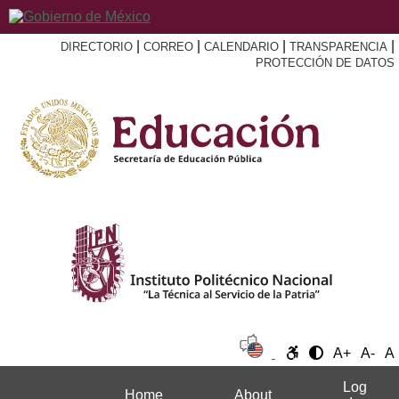
|
|
|
|
DIRECTORIO
CORREO
CALENDARIO
TRANSPARENCIA
PROTECCIÓN DE DATOS
A+
A-
A
Log
Home
About