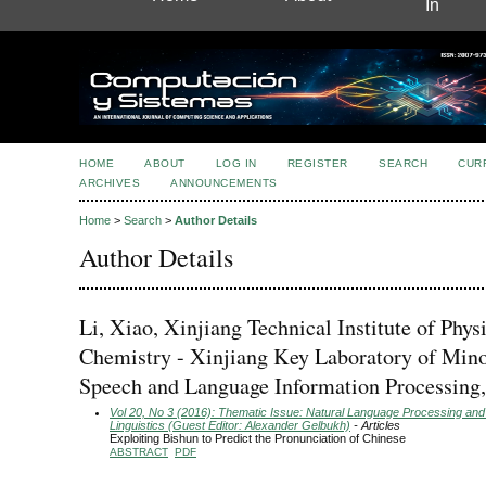
In
HOME
ABOUT
LOG IN
REGISTER
SEARCH
CUR
ARCHIVES
ANNOUNCEMENTS
Home
>
Search
>
Author Details
Author Details
Li, Xiao, Xinjiang Technical Institute of Phys
Chemistry - Xinjiang Key Laboratory of Mino
Speech and Language Information Processing
Vol 20, No 3 (2016): Thematic Issue: Natural Language Processing and
Linguistics (Guest Editor: Alexander Gelbukh)
- Articles
Exploiting Bishun to Predict the Pronunciation of Chinese
ABSTRACT
PDF