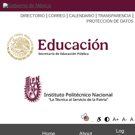
|
|
|
|
DIRECTORIO
CORREO
CALENDARIO
TRANSPARENCIA
PROTECCIÓN DE DATOS
A+
A-
A
Log
Home
About