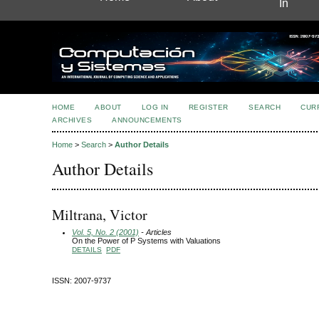
In
HOME
ABOUT
LOG IN
REGISTER
SEARCH
CUR
ARCHIVES
ANNOUNCEMENTS
Home
>
Search
>
Author Details
Author Details
Miltrana, Victor
Vol. 5, No. 2 (2001)
- Articles
On the Power of P Systems with Valuations
DETAILS
PDF
ISSN: 2007-9737