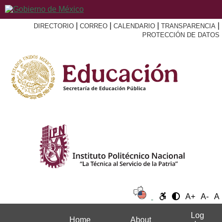
|
|
|
|
DIRECTORIO
CORREO
CALENDARIO
TRANSPARENCIA
PROTECCIÓN DE DATOS
A+
A-
A
Log
Home
About