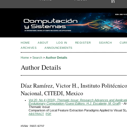
In
HOME
ABOUT
LOG IN
REGISTER
SEARCH
CUR
ARCHIVES
ANNOUNCEMENTS
Home
>
Search
>
Author Details
Author Details
Díaz Ramírez, Victor H., Instituto Politécnic
Nacional, CITEDI, Mexico
Vol 20, No 4 (2016): Thematic Issue: Research Advances and Applicati
Evolutionary Computation (Guest Editors: H.J. Escalante, M. Graff)
- Ar
Thematic Issue
Comparison of Local Feature Extraction Paradigms Applied to Visual S
ABSTRACT
PDF
ISSN: 2007-9737