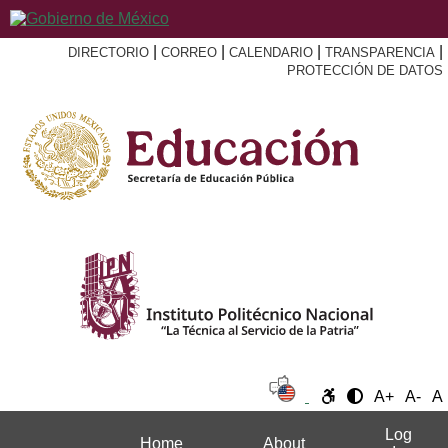
|
|
|
|
DIRECTORIO
CORREO
CALENDARIO
TRANSPARENCIA
PROTECCIÓN DE DATOS
A+
A-
A
Log
Home
About