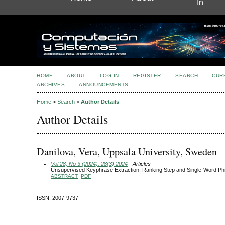
In
HOME
ABOUT
LOG IN
REGISTER
SEARCH
CUR
ARCHIVES
ANNOUNCEMENTS
Home
>
Search
>
Author Details
Author Details
Danilova, Vera, Uppsala University, Sweden
Vol 28, No 3 (2024): 28(3) 2024
- Articles
Unsupervised Keyphrase Extraction: Ranking Step and Single-Word P
ABSTRACT
PDF
ISSN: 2007-9737