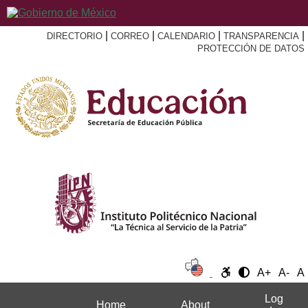
|
|
|
|
DIRECTORIO
CORREO
CALENDARIO
TRANSPARENCIA
PROTECCIÓN DE DATOS
A+
A-
A
Log
Home
About