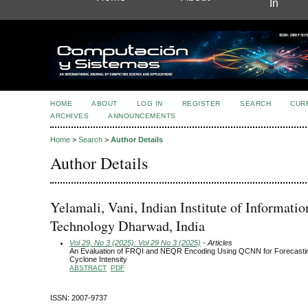
In
HOME
ABOUT
LOG IN
REGISTER
SEARCH
CUR
ARCHIVES
ANNOUNCEMENTS
Home
>
Search
>
Author Details
Author Details
Yelamali, Vani, Indian Institute of Informatio
Technology Dharwad, India
Vol 29, No 3 (2025): Vol 29 No 3 (2025)
- Articles
An Evaluation of FRQI and NEQR Encoding Using QCNN for Forecastin
Cyclone Intensity
ABSTRACT
PDF
ISSN: 2007-9737