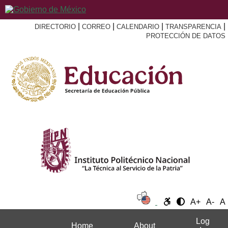
|
|
|
|
DIRECTORIO
CORREO
CALENDARIO
TRANSPARENCIA
PROTECCIÓN DE DATOS
A+
A-
A
Log
Home
About