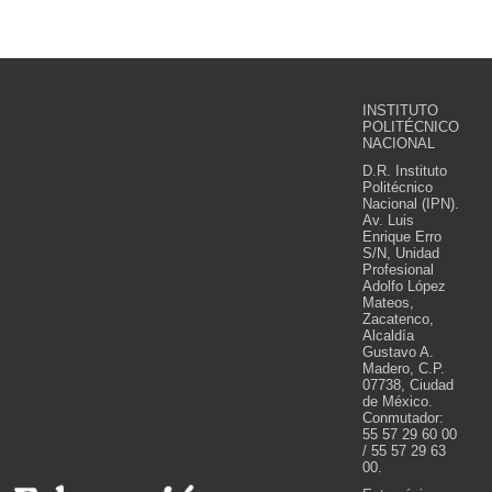
INSTITUTO
POLITÉCNICO
NACIONAL
D.R. Instituto
Politécnico
Nacional (IPN).
Av. Luis
Enrique Erro
S/N, Unidad
Profesional
Adolfo López
Mateos,
Zacatenco,
Alcaldía
Gustavo A.
Madero, C.P.
07738, Ciudad
de México.
Conmutador:
55 57 29 60 00
/ 55 57 29 63
00.