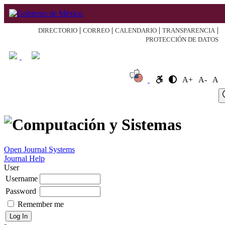
|
|
|
|
DIRECTORIO
CORREO
CALENDARIO
TRANSPARENCIA
PROTECCIÓN DE DATOS
A+
A-
A
Log
Home
About
Register
Search
Current
Archive
Announcement
In
Open Journal Systems
Journal Help
User
Username
Password
Remember me