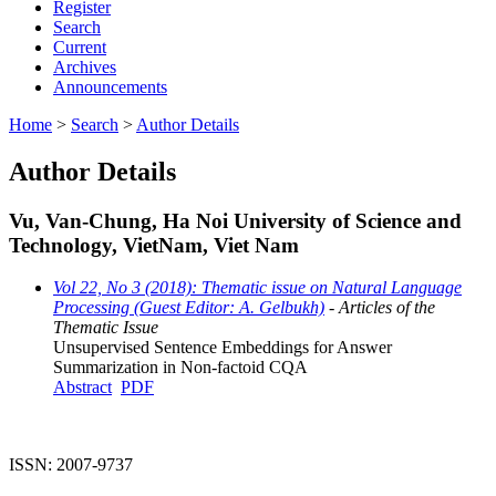
Register
Search
Current
Archives
Announcements
Home
>
Search
>
Author Details
Author Details
Vu, Van-Chung, Ha Noi University of Science and
Technology, VietNam, Viet Nam
Vol 22, No 3 (2018): Thematic issue on Natural Language
Processing (Guest Editor: A. Gelbukh)
- Articles of the
Thematic Issue
Unsupervised Sentence Embeddings for Answer
Summarization in Non-factoid CQA
Abstract
PDF
ISSN: 2007-9737