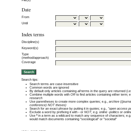
Date
From
Until
Index terms
Discipline(s)
Keyword(s)
Type
(method/approach)
Coverage
Search tips:
Search terms are case-insensitive
Common words are ignored
By default only articles containing
all
terms in the query are returned (i.e
Combine multiple words with
OR
to find articles containing either term; e
research
Use parentheses to create more complex queries; e.g.,
archive ((journ
conference) NOT theses)
Search for an exact phrase by putting it in quotes; e.g.,
"open access pu
Exclude a word by prefixing it with
-
or
NOT
; e.g.
online -politics
or
onlin
Use
*
in a term as a wildcard to match any sequence of characters; e.g
would match documents containing "sociological" or "societal"