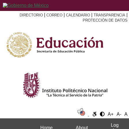
|
|
|
|
DIRECTORIO
CORREO
CALENDARIO
TRANSPARENCIA
PROTECCIÓN DE DATOS
A+
A-
A
Log
Home
About