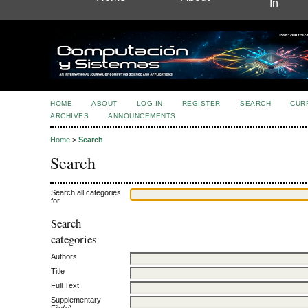
In
HOME
ABOUT
LOG IN
REGISTER
SEARCH
CUR
ARCHIVES
ANNOUNCEMENTS
Home
>
Search
Search
Search all categories
for
Search
categories
Authors
Title
Full Text
Supplementary
File(s)