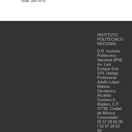
ISSN: 2007-9737
INSTITUTO
POLITÉCNICO
NACIONAL
D.R. Instituto
Politécnico
Nacional (IPN).
Av. Luis
Enrique Erro
S/N, Unidad
Profesional
Adolfo López
Mateos,
Zacatenco,
Alcaldía
Gustavo A.
Madero, C.P.
07738, Ciudad
de México.
Conmutador:
55 57 29 60 00
/ 55 57 29 63
00.