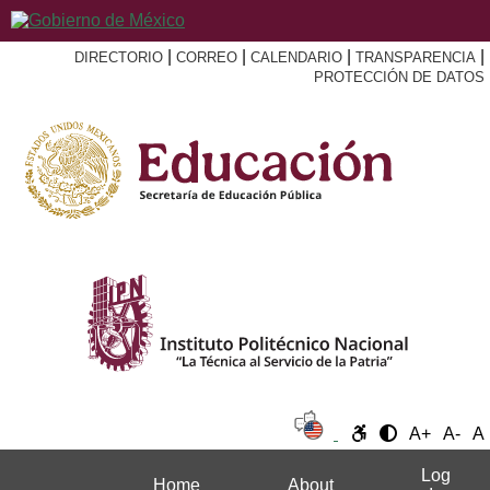
|
|
|
|
DIRECTORIO
CORREO
CALENDARIO
TRANSPARENCIA
PROTECCIÓN DE DATOS
A+
A-
A
Log
Home
About