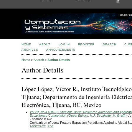
In
HOME
ABOUT
LOG IN
REGISTER
SEARCH
CUR
ARCHIVES
ANNOUNCEMENTS
Home
>
Search
>
Author Details
Author Details
López López, Víctor R., Instituto Tecnológico
Tijuana; Departamento de Ingeniería Eléctric
Electrónica, Tijuana, BC, Mexico
Vol 20, No 4 (2016): Thematic Issue: Research Advances and Applicati
Evolutionary Computation (Guest Editors: H.J. Escalante, M. Graff)
- Ar
Thematic Issue
Comparison of Local Feature Extraction Paradigms Applied to Visual S
ABSTRACT
PDF