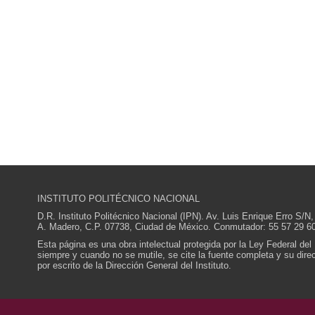
INSTITUTO POLITÉCNICO NACIONAL
D.R. Instituto Politécnico Nacional (IPN). Av. Luis Enrique Erro S
A. Madero, C.P. 07738, Ciudad de México. Conmutador: 55 57 29 60
Esta página es una obra intelectual protegida por la Ley Federal del
siempre y cuando no se mutile, se cite la fuente completa y su direcc
por escrito de la Dirección General del Instituto.