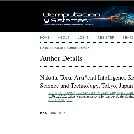
HOME
ABOUT
LOG IN
REGISTER
SEARC
Home
>
Search
>
Author Details
Author Details
Nakata, Toru, Arti?cial Intelligence R
Science and Technology, Tokyo, Japan
Vol 21, No 4 (2017): Advances in Human Language Technol
EDGE2VEC: Edge Representations for Large-Scale Scalabl
ABSTRACT
PDF
ISSN: 2007-9737