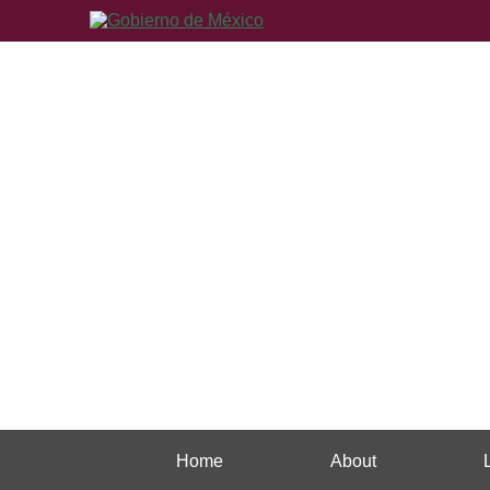
Home
About