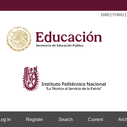
DIRECTORIO
Log In
Register
Search
Current
Arch