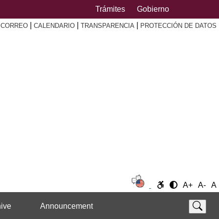
Trámites
Gobierno
|
|
|
|
CORREO
CALENDARIO
TRANSPARENCIA
PROTECCIÓN DE DATOS
A+
A-
A
ive
Announcement