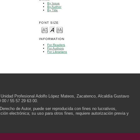
By Issue
By Author
By Title
FONT SIZE
INFORMATION
For Readers
For Authors
For Librarians
/N, Unidad Profesional Adolfo López Mateos, Zacatenco, Alcaldía Gustavo
 00 / 55 57 29 63 00.
 Derecho de Autor, puede ser reproducida con fines no lucrativos,
ión electrónica; su uso para otros fines, requiere autorización previa y