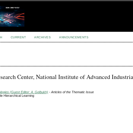
H
CURRENT
ARCHIVES
ANNOUNCEMENTS
esearch Center, National Institute of Advanced Industria
ogies (Guest Editor: A. Gelbukh)
- Articles of the Thematic Issue
e Hierarchical Learning