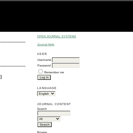
OPEN JOURNAL SYSTEMS
Journal Help
USER
Username
Password
Remember me
l
LANGUAGE
JOURNAL CONTENT
Search
Browse