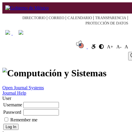
|
|
|
|
DIRECTORIO
CORREO
CALENDARIO
TRANSPARENCIA
PROTECCIÓN DE DATOS
A+
A-
A
Log
Home
About
Register
Search
Current
Archive
Announcement
In
Open Journal Systems
Journal Help
User
Username
Password
Remember me