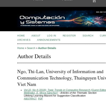
In
HOME
ABOUT
LOG IN
REGISTER
SEARCH
CUR
ARCHIVES
ANNOUNCEMENTS
Home
>
Search
>
Author Details
Author Details
Ngo, Thi-Lan, University of Information and
Communication Technology, Thainguyen Unive
Viet Nam
Vol 22, No 4 (2018): Topic Trends in Computing Research (Guest Editors
Meléndez, E. Moya-Sánchez)
- Articles of the Thematic Section
Lifelong Learning Maxent for Suggestion Classification
ABSTRACT
PDF