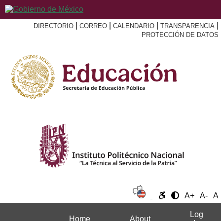
|
|
|
|
DIRECTORIO
CORREO
CALENDARIO
TRANSPARENCIA
PROTECCIÓN DE DATOS
A+
A-
A
Log
Home
About