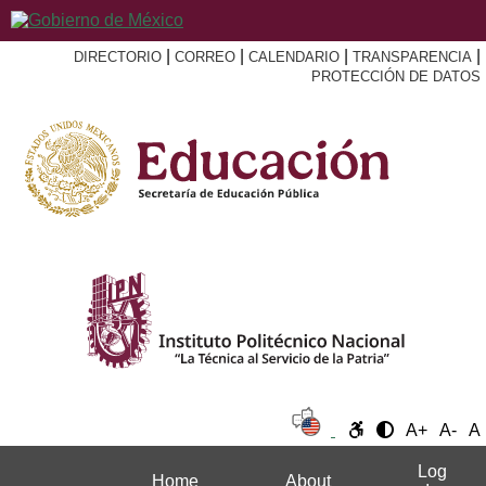
|
|
|
|
DIRECTORIO
CORREO
CALENDARIO
TRANSPARENCIA
PROTECCIÓN DE DATOS
A+
A-
A
Log
Home
About