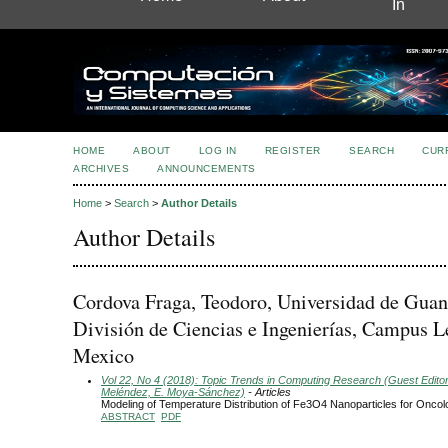
In
HOME
ABOUT
LOG IN
REGISTER
SEARCH
CUR
ARCHIVES
ANNOUNCEMENTS
Home
>
Search
>
Author Details
Author Details
Cordova Fraga, Teodoro, Universidad de Guan
División de Ciencias e Ingenierías, Campus L
Mexico
Vol 22, No 4 (2018): Topic Trends in Computing Research (Guest Editors
Meléndez, E. Moya-Sánchez)
- Articles
Modeling of Temperature Distribution of Fe3O4 Nanoparticles for Oncol
ABSTRACT
PDF