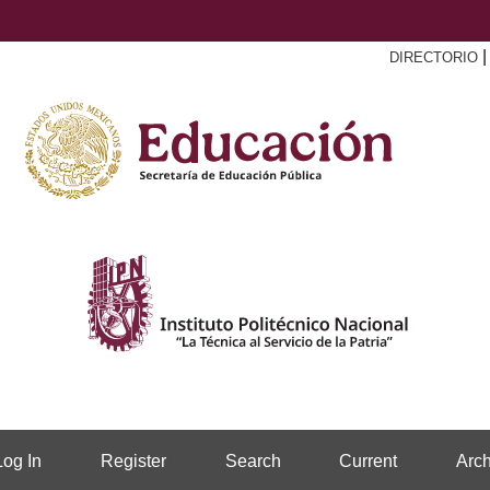
DIRECTORIO
Log In
Register
Search
Current
Arch