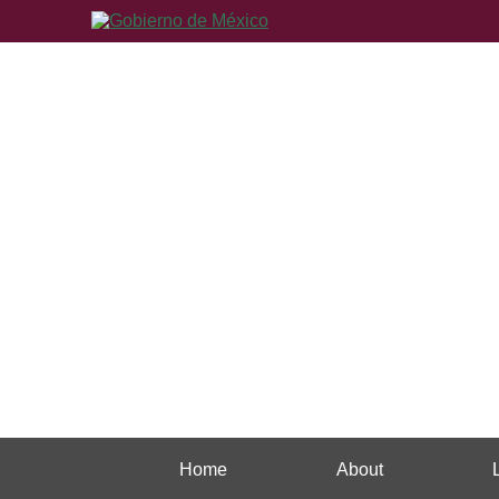
Home
About