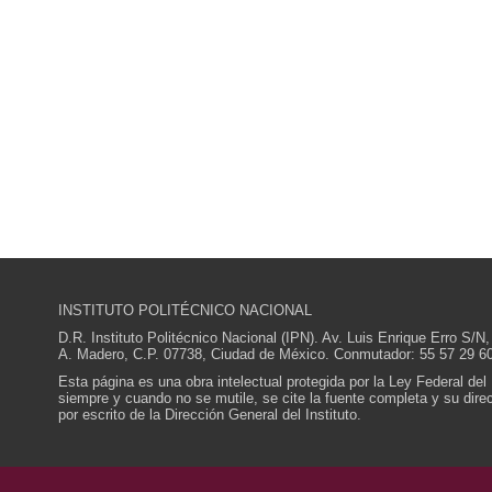
INSTITUTO POLITÉCNICO NACIONAL
D.R. Instituto Politécnico Nacional (IPN). Av. Luis Enrique Erro S
A. Madero, C.P. 07738, Ciudad de México. Conmutador: 55 57 29 60
Esta página es una obra intelectual protegida por la Ley Federal del
siempre y cuando no se mutile, se cite la fuente completa y su direcc
por escrito de la Dirección General del Instituto.