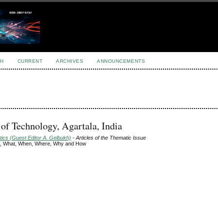
H
CURRENT
ARCHIVES
ANNOUNCEMENTS
of Technology, Agartala, India
tics (Guest Editor A. Gelbukh)
- Articles of the Thematic Issue
o, What, When, Where, Why and How