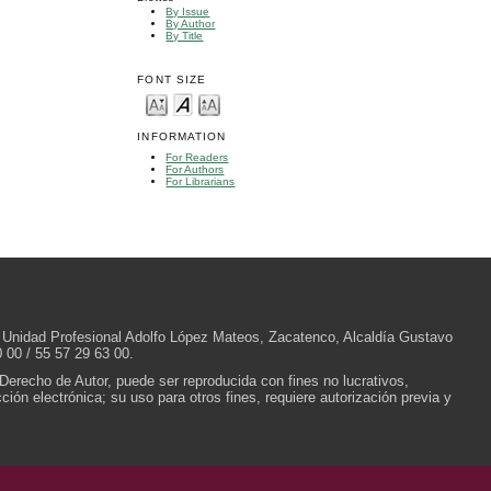
By Issue
By Author
By Title
FONT SIZE
INFORMATION
For Readers
For Authors
For Librarians
/N, Unidad Profesional Adolfo López Mateos, Zacatenco, Alcaldía Gustavo
 00 / 55 57 29 63 00.
 Derecho de Autor, puede ser reproducida con fines no lucrativos,
ión electrónica; su uso para otros fines, requiere autorización previa y