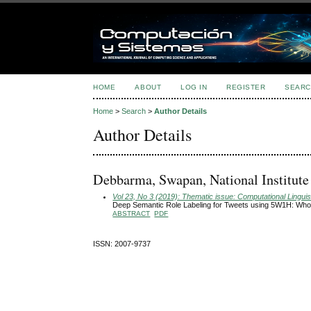
HOME
ABOUT
LOG IN
REGISTER
SEARC
Home
>
Search
>
Author Details
Author Details
Debbarma, Swapan, National Institute 
Vol 23, No 3 (2019): Thematic issue: Computational Linguis
Deep Semantic Role Labeling for Tweets using 5W1H: Wh
ABSTRACT
PDF
ISSN: 2007-9737