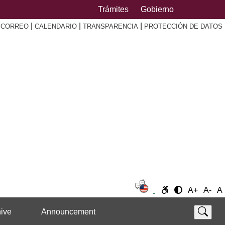
Trámites
Gobierno
|
|
|
|
CORREO
CALENDARIO
TRANSPARENCIA
PROTECCIÓN DE DATOS
A+
A-
A
ive
Announcement