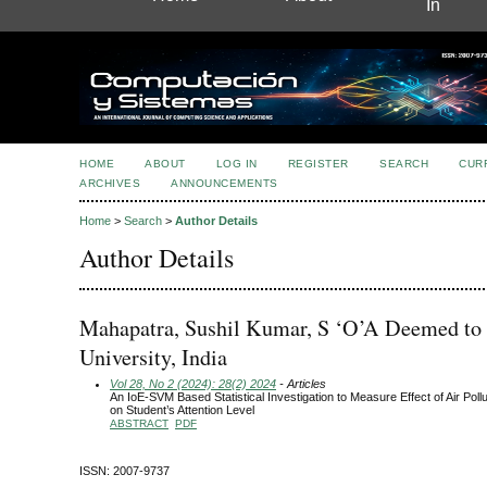
In
HOME
ABOUT
LOG IN
REGISTER
SEARCH
CUR
ARCHIVES
ANNOUNCEMENTS
Home
>
Search
>
Author Details
Author Details
Mahapatra, Sushil Kumar, S ‘O’A Deemed to
University, India
Vol 28, No 2 (2024): 28(2) 2024
- Articles
An IoE-SVM Based Statistical Investigation to Measure Effect of Air Pol
on Student’s Attention Level
ABSTRACT
PDF
ISSN: 2007-9737