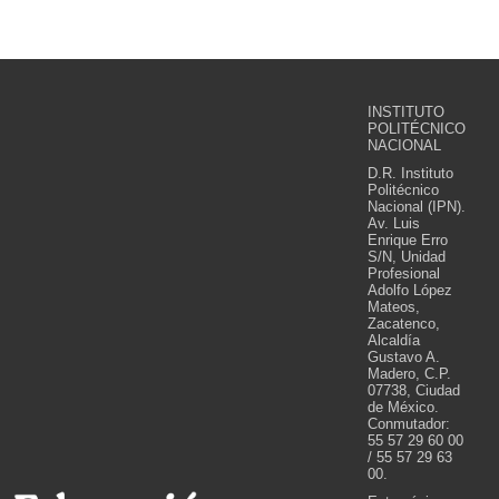
INSTITUTO
POLITÉCNICO
NACIONAL
D.R. Instituto
Politécnico
Nacional (IPN).
Av. Luis
Enrique Erro
S/N, Unidad
Profesional
Adolfo López
Mateos,
Zacatenco,
Alcaldía
Gustavo A.
Madero, C.P.
07738, Ciudad
de México.
Conmutador:
55 57 29 60 00
/ 55 57 29 63
00.