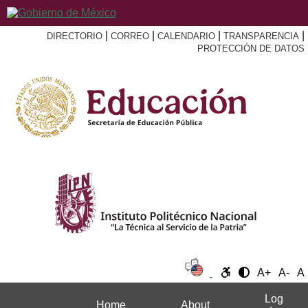
|
|
|
|
DIRECTORIO
CORREO
CALENDARIO
TRANSPARENCIA
PROTECCIÓN DE DATOS
A+
A-
A
Log
Home
About