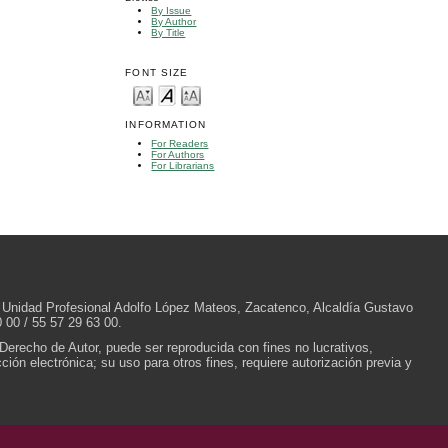
By Issue
By Author
By Title
FONT SIZE
INFORMATION
For Readers
For Authors
For Librarians
/N, Unidad Profesional Adolfo López Mateos, Zacatenco, Alcaldía Gustavo
 00 / 55 57 29 63 00.
 Derecho de Autor, puede ser reproducida con fines no lucrativos,
ión electrónica; su uso para otros fines, requiere autorización previa y