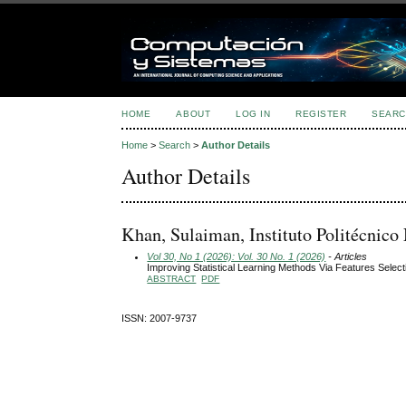
HOME
ABOUT
LOG IN
REGISTER
SEARC
Home
>
Search
>
Author Details
Author Details
Khan, Sulaiman, Instituto Politécnico
Vol 30, No 1 (2026): Vol. 30 No. 1 (2026)
- Articles
Improving Statistical Learning Methods Via Features Sele
ABSTRACT
PDF
ISSN: 2007-9737