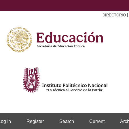
DIRECTORIO
Log In
Register
Search
Current
Arch