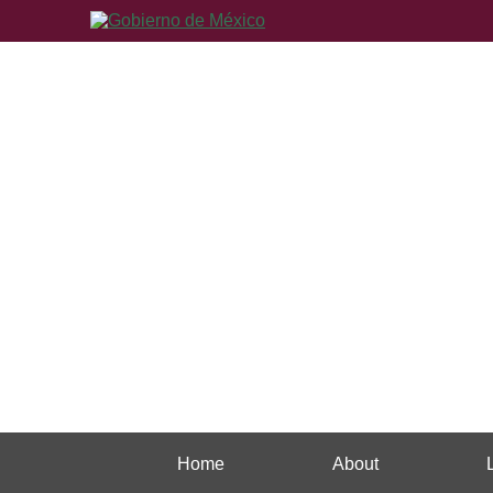
Home
About