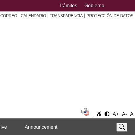
Trámites
Gobierno
|
|
|
|
CORREO
CALENDARIO
TRANSPARENCIA
PROTECCIÓN DE DATOS
A+
A-
A
ive
Announcement