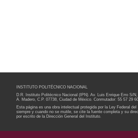
INSTITUTO POLITÉCNICO NACIONAL
D.R. Instituto Politécnico Nacional (IPN). Av. Luis Enrique Erro S
A. Madero, C.P. 07738, Ciudad de México. Conmutador: 55 57 29 60
Esta página es una obra intelectual protegida por la Ley Federal del
siempre y cuando no se mutile, se cite la fuente completa y su direcc
por escrito de la Dirección General del Instituto.