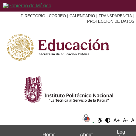
|
|
|
|
DIRECTORIO
CORREO
CALENDARIO
TRANSPARENCIA
PROTECCIÓN DE DATOS
A+
A-
A
Log
Home
About