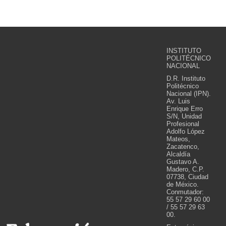
INSTITUTO
POLITÉCNICO
NACIONAL
D.R. Instituto
Politécnico
Nacional (IPN).
Av. Luis
Enrique Erro
S/N, Unidad
Profesional
Adolfo López
Mateos,
Zacatenco,
Alcaldía
Gustavo A.
Madero, C.P.
07738, Ciudad
de México.
Conmutador:
55 57 29 60 00
/ 55 57 29 63
00.