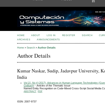
In
HOME
ABOUT
LOG IN
REGISTER
SEARCH
CUR
ARCHIVES
ANNOUNCEMENTS
Home
>
Search
>
Author Details
Author Details
Kumar Naskar, Sudip, Jadavpur University, Ko
India
Vol 21, No 4 (2017): Advances in Human Language Technologies (Guest
Gelbukh)
- Articles of the Thematic Issue
Named Entity Recognition on Code-Mixed Cross-Script Social Media Co
ABSTRACT
PDF
ISSN: 2007-9737