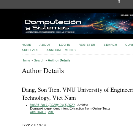
In
HOME
ABOUT
LOG IN
REGISTER
SEARCH
CUR
ARCHIVES
ANNOUNCEMENTS
Home
>
Search
>
Author Details
Author Details
Dang, Son Tien, VNU University of Engineer
Technology, Viet Nam
Vol 24, No 1 (2020): 24(1)2020
- Articles
Domain-independent Intent Extraction from Online Texts
ABSTRACT
PDF
ISSN: 2007-9737