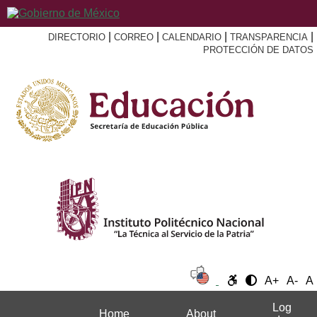
|
|
|
|
DIRECTORIO
CORREO
CALENDARIO
TRANSPARENCIA
PROTECCIÓN DE DATOS
A+
A-
A
Log
Home
About