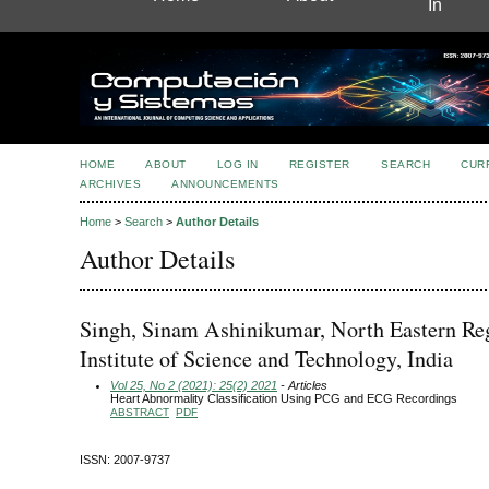
In
HOME
ABOUT
LOG IN
REGISTER
SEARCH
CUR
ARCHIVES
ANNOUNCEMENTS
Home
>
Search
>
Author Details
Author Details
Singh, Sinam Ashinikumar, North Eastern Re
Institute of Science and Technology, India
Vol 25, No 2 (2021): 25(2) 2021
- Articles
Heart Abnormality Classification Using PCG and ECG Recordings
ABSTRACT
PDF
ISSN: 2007-9737