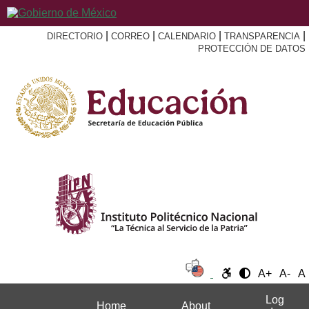
|
|
|
|
DIRECTORIO
CORREO
CALENDARIO
TRANSPARENCIA
PROTECCIÓN DE DATOS
A+
A-
A
Log
Home
About